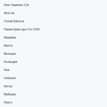
Рим-Чампино CIA
Wizz Air
Travel Service
Париж Шарл дьо Гол CDG
Мадейра
Малта
Венеция
Исландия
Рим
Албания
Кипър
Майорка
Порто