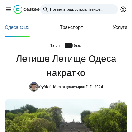
Одеса ODS
Транспорт
Услуги
Влезте в Cestee
... световната общност на туристите
Летища
Одеса
Летище Летище Одеса
Продължете с Google
накратко
Kryštof Hájek
актуализиран 11. 11. 2024
Продължете с Facebook
Продължете с имейл