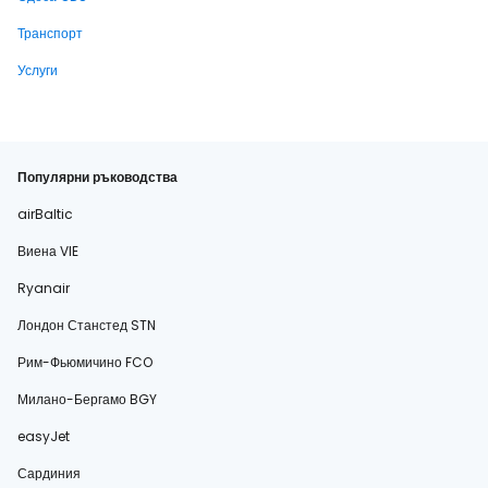
Транспорт
Услуги
Популярни ръководства
airBaltic
Виена VIE
Ryanair
Лондон Станстед STN
Рим-Фьюмичино FCO
Милано-Бергамо BGY
easyJet
Сардиния