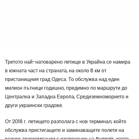
Третото най-натоварено летище в Украйна се намира
в южната част на страната, на около 8 км от
пристанищния град Одеса. То обслужва над един
милион пътници годишно, предимно по маршрути до
Централна и Западна Европа, Средиземноморието и
други украински градове.
От 2018 г. летището разполага с нов терминал, който
обслужва пристигащите и заминаващите полети на
всички авиокомпании с изключение на Ryanair, която