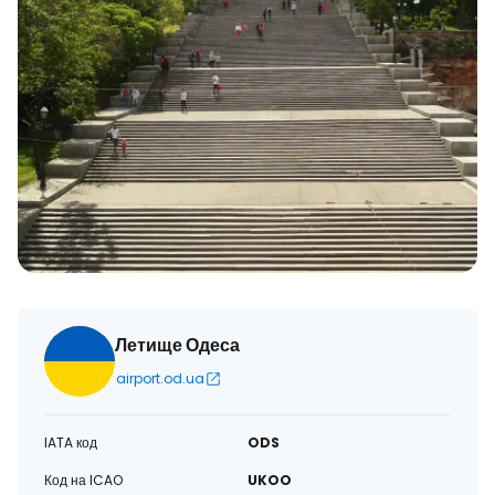
Летище Одеса
airport.od.ua
IATA код
ODS
Код на ICAO
UKOO