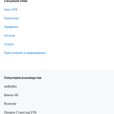
Свързани теми
Нант NTE
Транспорт
Терминал
Хотели
Услуги
Пристигания и заминавания
Популярни ръководства
airBaltic
Виена VIE
Ryanair
Лондон Станстед STN