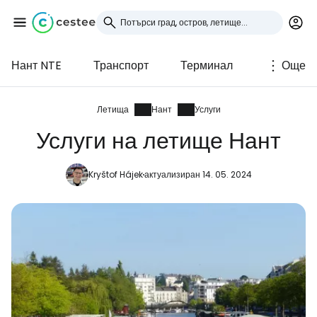
Нант NTE
Транспорт
Терминал
Още
Влезте в Cestee
... световната общност на туристите
Летища
Нант
Услуги
Услуги на летище Нант
Продължете с Google
Kryštof Hájek
актуализиран 14. 05. 2024
Продължете с Facebook
Продължете с имейл