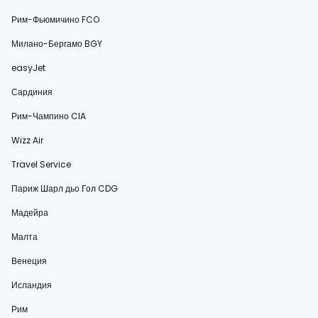
Рим-Фьюмичино FCO
Милано-Бергамо BGY
easyJet
Сардиния
Рим-Чампино CIA
Wizz Air
Travel Service
Париж Шарл дьо Гол CDG
Мадейра
Малта
Венеция
Исландия
Рим