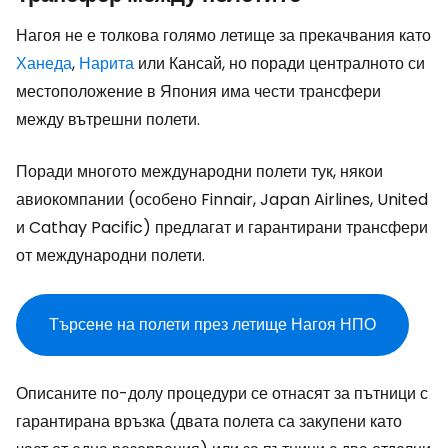
Нагоя не е толкова голямо летище за прекачвания като
Ханеда
,
Нарита
или Кансай, но поради централното си
местоположение в Япония има чести трансфери
между вътрешни полети.
Поради многото международни полети тук, някои
авиокомпании (особено Finnair, Japan Airlines, United
и Cathay Pacific) предлагат и гарантирани трансфери
от международни полети.
Търсене на полети през летище Нагоя НПО
Описаните по-долу процедури се отнасят за пътници с
гарантирана връзка (двата полета са закупени като