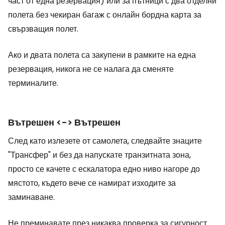
част от една резервация) или за пътници с два отделни
полета без чекиран багаж с онлайн бордна карта за
свързващия полет.
Ако и двата полета са закупени в рамките на една
резервация, никога не се налага да сменяте
терминалите.
Вътрешен <-> Вътрешен
След като излезете от самолета, следвайте знаците
"Трансфер" и без да напускате транзитната зона,
просто се качете с ескалатора едно ниво нагоре до
мястото, където вече се намират изходите за
заминаване.
Не преминавате през никаква проверка за сигурност.