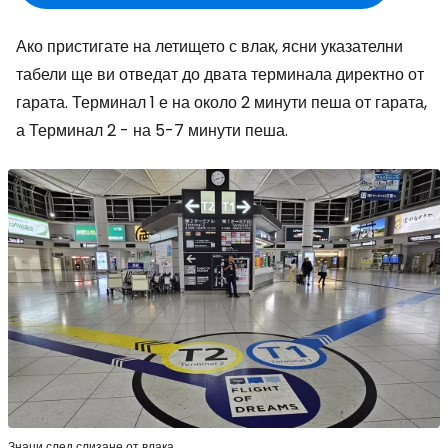
Ако пристигате на летището с влак, ясни указателни
табели ще ви отведат до двата терминала директно от
гарата. Терминал 1 е на около 2 минути пеша от гарата,
а Терминал 2 - на 5-7 минути пеша.
Знаци след слизане от влака