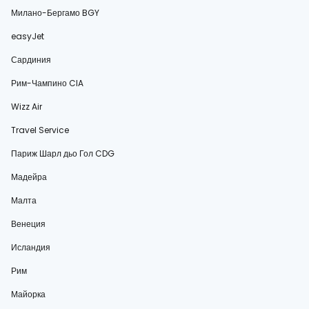
Милано-Бергамо BGY
easyJet
Сардиния
Рим-Чампино CIA
Wizz Air
Travel Service
Париж Шарл дьо Гол CDG
Мадейра
Малта
Венеция
Исландия
Рим
Майорка