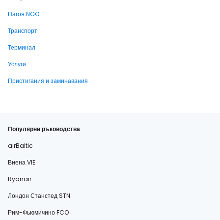
Нагоя NGO
Транспорт
Терминал
Услуги
Пристигания и заминавания
Популярни ръководства
airBaltic
Виена VIE
Ryanair
Лондон Станстед STN
Рим-Фьюмичино FCO