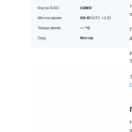
Код на ICAO
LQMO
п
Местно време
00:01
(UTC +2.0)
Текущо време
-- °C
Град
Мостар