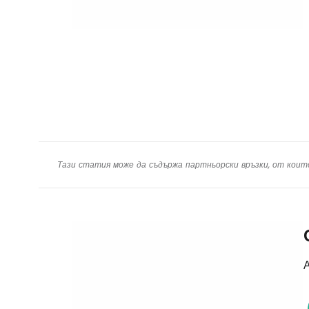
Тази статия може да съдържа партньорски връзки, от коит
А