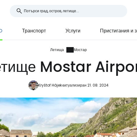
O
Транспорт
Услуги
Пристигания и 
Летища
Мостар
тище Mostar Airpor
Kryštof Hájek
актуализиран 21. 08. 2024