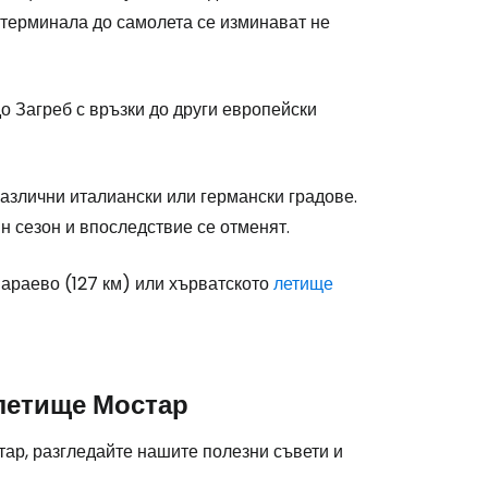
stee
 терминала до самолета се изминават не
 Загреб с връзки до други европейски
одължете с Google
азлични италиански или германски градове.
н сезон и впоследствие се отменят.
дължете с Facebook
араево (127 км) или хърватското
летище
дължете с имейл
 летище Мостар
ар, разгледайте нашите полезни съвети и