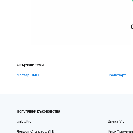
Свързани теми
Мостар OMO
Транспорт
Популярни ръководства
airBaltic
Виена VIE
Лондон Станстед STN
Рим-Фьюмичи