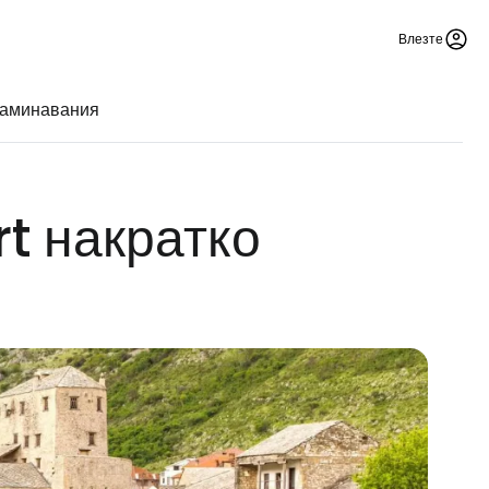
Влезте
заминавания
t накратко