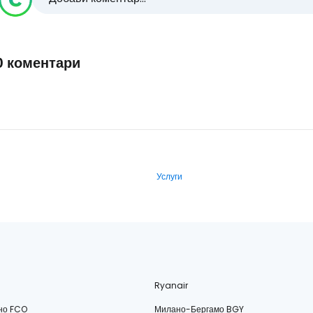
0 коментари
Услуги
Ryanair
но FCO
Милано-Бергамо BGY