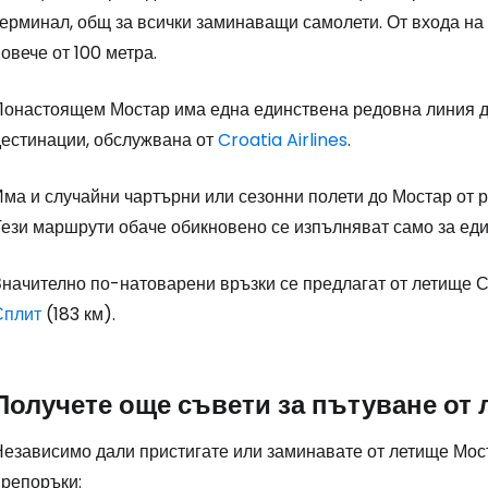
Влезте в Ce
терминал, общ за всички заминаващи самолети. От входа на
овече от 100 метра.
... световната общност на туристите
Понастоящем Мостар има една единствена редовна линия до
дестинации, обслужвана от
Croatia Airlines
.
Пр
Има и случайни чартърни или сезонни полети до Мостар от р
Тези маршрути обаче обикновено се изпълняват само за еди
Про
Значително по-натоварени връзки се предлагат от летище С
Сплит
(183 км).
Про
Получете още съвети за пътуване от
Независимо дали пристигате или заминавате от летище Мост
препоръки: