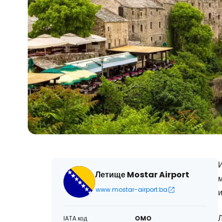
И
Летище Mostar Airport
www.mostar-airport.ba
IATA код
OMO