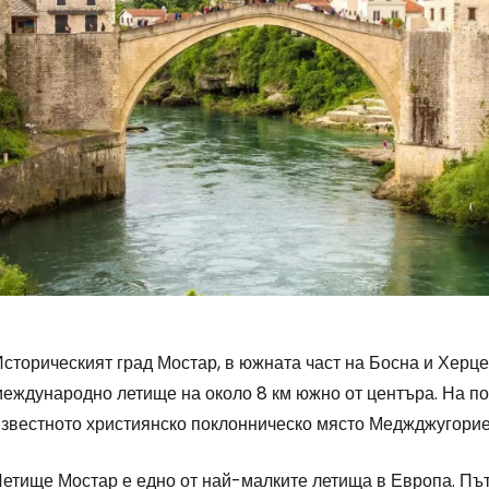
сторическият град Мостар, в южната част на Босна и Херце
международно летище на около 8 км южно от центъра. На по
известното християнско поклонническо място Меджджугорие
Летище Мостар е едно от най-малките летища в Европа. Път