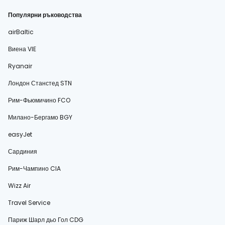
Популярни ръководства
airBaltic
Виена VIE
Ryanair
Лондон Станстед STN
Рим-Фьюмичино FCO
Милано-Бергамо BGY
easyJet
Сардиния
Рим-Чампино CIA
Wizz Air
Travel Service
Париж Шарл дьо Гол CDG