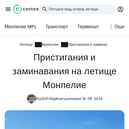
Монпелие MPL
Транспорт
Терминал
Още
Влезте в Cestee
... световната общност на туристите
Летища
Монпелие
Пристигания и заминавания
Пристигания и
Продължете с Google
заминавания на летище
Монпелие
Продължете с Facebook
Kryštof Hájek
актуализиран 16. 08. 2024
Продължете с имейл