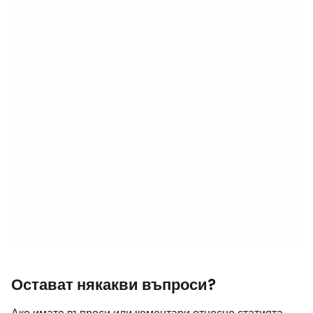
Остават някакви въпроси?