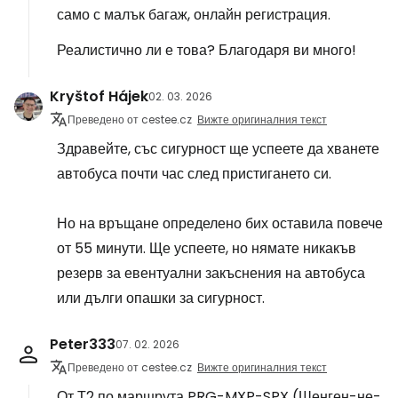
само с малък багаж, онлайн регистрация.
Реалистично ли е това? Благодаря ви много!
Kryštof Hájek
02. 03. 2026
Преведено от cestee.cz
Вижте оригиналния текст
Здравейте, със сигурност ще успеете да хванете
автобуса почти час след пристигането си.
Но на връщане определено бих оставила повече
от 55 минути. Ще успеете, но нямате никакъв
резерв за евентуални закъснения на автобуса
или дълги опашки за сигурност.
Peter333
07. 02. 2026
Преведено от cestee.cz
Вижте оригиналния текст
От Т2 по маршрута PRG-MXP-SPX (Шенген-не-