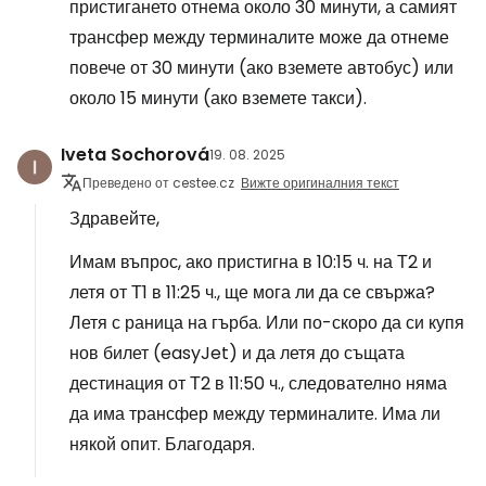
пристигането отнема около 30 минути, а самият
трансфер между терминалите може да отнеме
повече от 30 минути (ако вземете автобус) или
около 15 минути (ако вземете такси).
Iveta Sochorová
19. 08. 2025
Преведено от cestee.cz
Вижте оригиналния текст
Здравейте,
Имам въпрос, ако пристигна в 10:15 ч. на Т2 и
летя от Т1 в 11:25 ч., ще мога ли да се свържа?
Летя с раница на гърба. Или по-скоро да си купя
нов билет (easyJet) и да летя до същата
дестинация от Т2 в 11:50 ч., следователно няма
да има трансфер между терминалите. Има ли
някой опит. Благодаря.