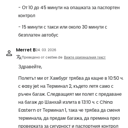
- От 10 до 45 минути на опашката за паспортен
контрол
- 15 минути с такси или около 30 минути с
безплатен автобус
Merret B
24. 03. 2026
Преведено от cestee.de
Вижте оригиналния текст
Здравейте,
Полетът ми от Хамбург трябва да кацне в 10:50 ч.
с easy jet на Терминал 2, където летя само с
ръчен багаж. Следващият ми полет с предаване
на багаж до Шанхай излита в 13:10 ч. с China
Eastern от Терминал 1, така че трябва да сменя
терминала, да предам багажа, да премина през
проверката за сигурност и паспортния контрол