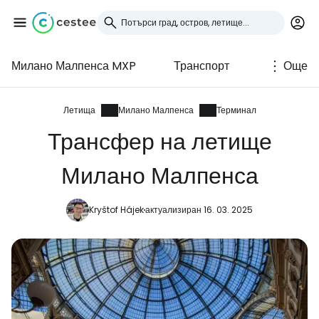
Милано Малпенса MXP
Транспорт
Още
Влезте в Cestee
... световната общност на туристите
Летища
Милано Малпенса
Терминал
Трансфер на летище
Продължете с Google
Милано Малпенса
Kryštof Hájek
актуализиран 16. 03. 2025
Продължете с Facebook
Продължете с имейл