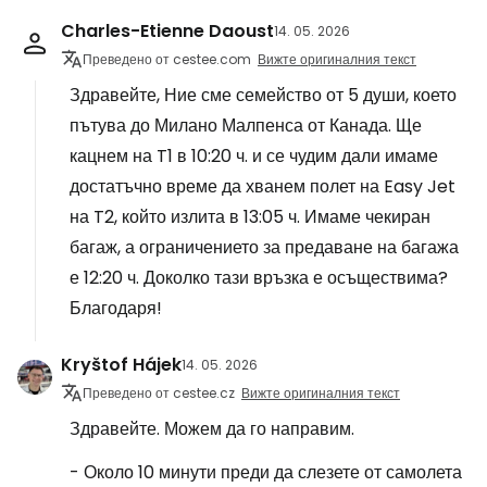
Charles-Etienne Daoust
14. 05. 2026
Преведено от cestee.com
Вижте оригиналния текст
Здравейте, Ние сме семейство от 5 души, което
пътува до Милано Малпенса от Канада. Ще
кацнем на T1 в 10:20 ч. и се чудим дали имаме
достатъчно време да хванем полет на Easy Jet
на T2, който излита в 13:05 ч. Имаме чекиран
багаж, а ограничението за предаване на багажа
е 12:20 ч. Доколко тази връзка е осъществима?
Благодаря!
Kryštof Hájek
14. 05. 2026
Преведено от cestee.cz
Вижте оригиналния текст
Здравейте. Можем да го направим.
- Около 10 минути преди да слезете от самолета