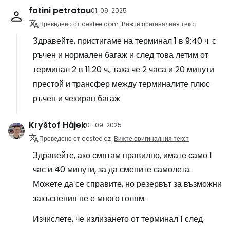
fotini petratou
01. 09. 2025
Преведено от cestee.com
Вижте оригиналния текст
Здравейте, пристигаме на терминал 1 в 9:40 ч. с
ръчен и нормален багаж и след това летим от
терминал 2 в 11:20 ч., така че 2 часа и 20 минути
престой и трансфер между терминалите плюс
ръчен и чекиран багаж
Kryštof Hájek
01. 09. 2025
Преведено от cestee.cz
Вижте оригиналния текст
Здравейте, ако смятам правилно, имате само 1
час и 40 минути, за да смените самолета.
Можете да се справите, но резервът за възможни
закъснения не е много голям.
Изчислете, че излизането от терминал 1 след