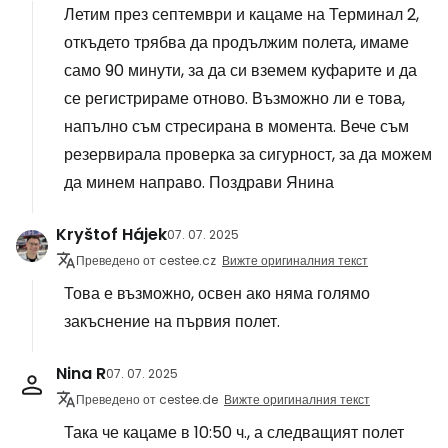
Летим през септември и кацаме на Терминал 2,
откъдето трябва да продължим полета, имаме
само 90 минути, за да си вземем куфарите и да
се регистрираме отново. Възможно ли е това,
напълно съм стресирана в момента. Вече съм
резервирала проверка за сигурност, за да можем
да минем направо. Поздрави Янина
Kryštof Hájek
07. 07. 2025
Преведено от cestee.cz
Вижте оригиналния текст
Това е възможно, освен ако няма голямо
закъснение на първия полет.
Nina R
07. 07. 2025
Преведено от cestee.de
Вижте оригиналния текст
Така че кацаме в 10:50 ч., а следващият полет