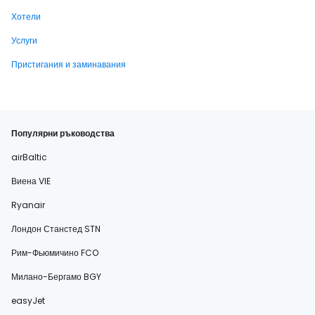
Хотели
Услуги
Пристигания и заминавания
Популярни ръководства
airBaltic
Виена VIE
Ryanair
Лондон Станстед STN
Рим-Фьюмичино FCO
Милано-Бергамо BGY
easyJet