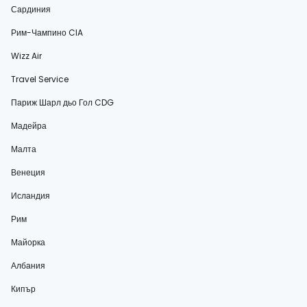
Сардиния
Рим-Чампино CIA
Wizz Air
Travel Service
Париж Шарл дьо Гол CDG
Мадейра
Малта
Венеция
Исландия
Рим
Майорка
Албания
Кипър