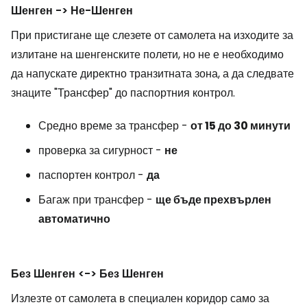
Шенген -> Не-Шенген
При пристигане ще слезете от самолета на изходите за
излитане на шенгенските полети, но не е необходимо
да напускате директно транзитната зона, а да следвате
знаците "Трансфер" до паспортния контрол.
Средно време за трансфер -
от 15 до 30 минути
проверка за сигурност -
не
паспортен контрол -
да
Багаж при трансфер -
ще бъде прехвърлен
автоматично
Без Шенген <-> Без Шенген
Излезте от самолета в специален коридор само за