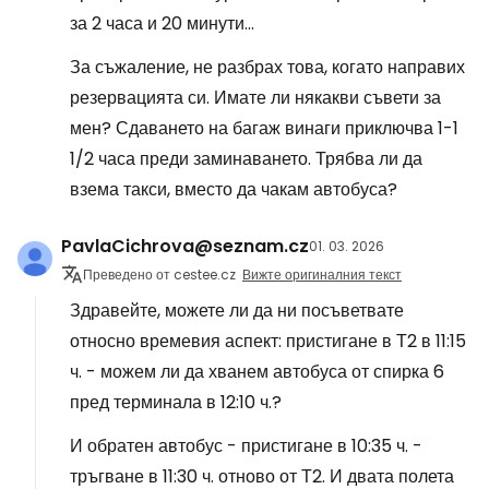
за 2 часа и 20 минути...
За съжаление, не разбрах това, когато направих
резервацията си. Имате ли някакви съвети за
мен? Сдаването на багаж винаги приключва 1-1
1/2 часа преди заминаването. Трябва ли да
взема такси, вместо да чакам автобуса?
PavlaCichrova@seznam.cz
01. 03. 2026
Преведено от cestee.cz
Вижте оригиналния текст
Здравейте, можете ли да ни посъветвате
относно времевия аспект: пристигане в Т2 в 11:15
ч. - можем ли да хванем автобуса от спирка 6
пред терминала в 12:10 ч.?
И обратен автобус - пристигане в 10:35 ч. -
тръгване в 11:30 ч. отново от Т2. И двата полета