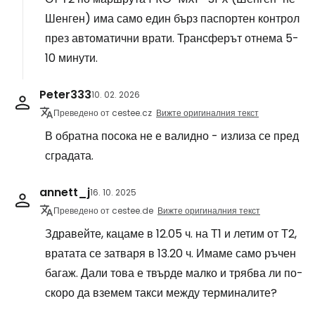
Шенген) има само един бърз паспортен контрол
през автоматични врати. Трансферът отнема 5-
10 минути.
Peter333
10. 02. 2026
Преведено от cestee.cz
Вижте оригиналния текст
В обратна посока не е валидно - излиза се пред
сградата.
annett_j
16. 10. 2025
Преведено от cestee.de
Вижте оригиналния текст
Здравейте, кацаме в 12.05 ч. на Т1 и летим от Т2,
вратата се затваря в 13.20 ч. Имаме само ръчен
багаж. Дали това е твърде малко и трябва ли по-
скоро да вземем такси между терминалите?