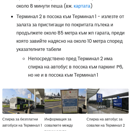
около 8 минути пеша (вж.
картата
)
Терминал 2 в посока към Терминал 1 - излезте от
залата за пристигащи по покритата пътека и
продължете около 85 метра към жп гарата, преди
която завийте надясно на около 10 метра според
указателните табели
Непосредствено пред Терминал 2 има
спирка на автобус в посока към паркинг P6,
но не и в посока към Терминал 1
Спирка за безплатни
Информация за
Спирка на автобус за
автобуси на Терминал 1
совалките между
совалки на Терминал 2