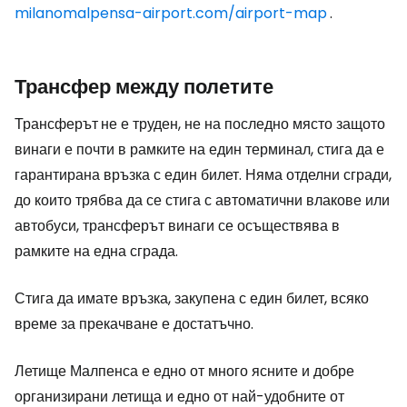
milanomalpensa-airport.com/airport-map
.
Трансфер между полетите
Трансферът
не е труден, не на последно място защото
винаги е почти в рамките на един терминал, стига да е
гарантирана връзка с един билет. Няма отделни сгради,
до които трябва да се стига с автоматични влакове или
автобуси, трансферът винаги се осъществява в
рамките на една сграда.
Стига да имате връзка, закупена с един билет, всяко
време за прекачване е достатъчно.
Летище Малпенса е едно от много ясните и добре
организирани летища и едно от най-удобните от