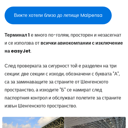
Вижте хотели близо до летище Malpensa
Терминал 1
е много по-голям, просторен и незасегнат
и се използва от
всички авиокомпании с изключение
на easyJet
.
След проверката за сигурност той е разделен на три
секции: две секции с изходи, обозначени с буквата "А",
са за заминаващите за страните от Шенгенското
пространство, а изходите "Б" се намират след
паспортния контрол и обслужват полетите за страните
извън Шенгенското пространство.