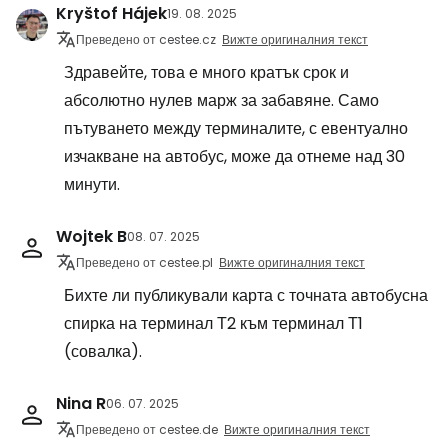
Kryštof Hájek
19. 08. 2025
Преведено от cestee.cz
Вижте оригиналния текст
Здравейте, това е много кратък срок и
абсолютно нулев марж за забавяне. Само
пътуването между терминалите, с евентуално
изчакване на автобус, може да отнеме над 30
минути.
Wojtek B
08. 07. 2025
Преведено от cestee.pl
Вижте оригиналния текст
Бихте ли публикували карта с точната автобусна
спирка на терминал Т2 към терминал Т1
(совалка).
Nina R
06. 07. 2025
Преведено от cestee.de
Вижте оригиналния текст