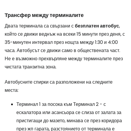
Трансфер между терминалите
Двата терминала са свързани с
безплатен автобус
,
който се движи веднъж на всеки 15 минути през деня, с
35-минутен интервал през нощта между 1:30 и 4:00
часа. Автобусът се движи само в обществената част.
Не е възможно прехвърляне между терминалите през
чистата транзитна зона.
Автобусните спирки са разположени на следните
места:
Терминал 1 за посока към Терминал 2 - с
ескалатора или асансьора се слиза от залата за
пристигащи до мазето, минава се през коридора
през жп гарата, разстоянието от терминала е