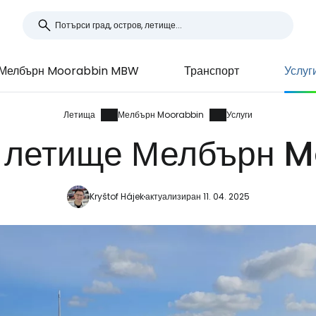
Мелбърн Moorabbin MBW
Транспорт
Услуг
Летища
Мелбърн Moorabbin
Услуги
а летище Мелбърн 
Kryštof Hájek
актуализиран 11. 04. 2025