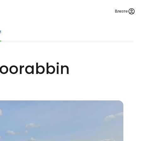
Влезте
и
Moorabbin