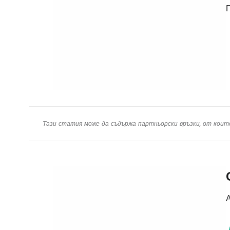
Тази статия може да съдържа партньорски връзки, от коит
А