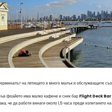
Влезте в Ce
... световната общност на туристите
Терминалът на летището е много малък и обслужващите съо
Пр
Във фоайето има малко кафене и снек бар
Flight Deck Bar 
ака, че да работи винаги около 1,5 часа преди излитането н
Про