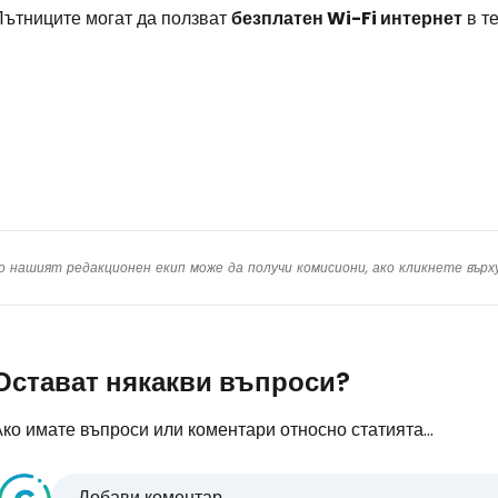
Пътниците могат да ползват
безплатен Wi-Fi интернет
в т
Про
о нашият редакционен екип може да получи комисиони, ако кликнете вър
Остават някакви въпроси?
ко имате въпроси или коментари относно статията...
Добави коментар...