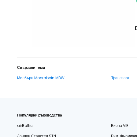
Свързани теми
Мелбърн Moorabbin MBW
Транспорт
Популярни ръководства
airBaltic
Виена VIE
Лондон Станстед STN
Рим-Фьюмичи