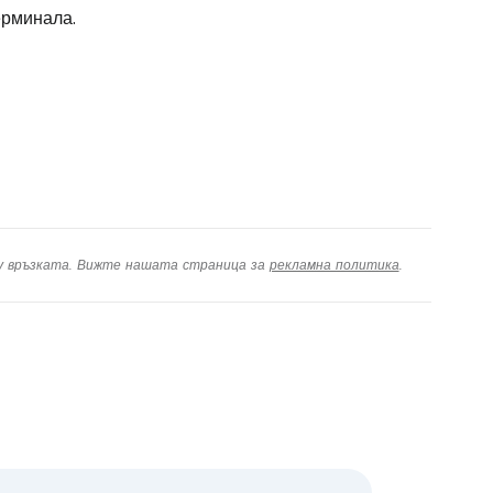
ерминала.
дължете с имейл
ху връзката. Вижте нашата страница за
рекламна политика
.