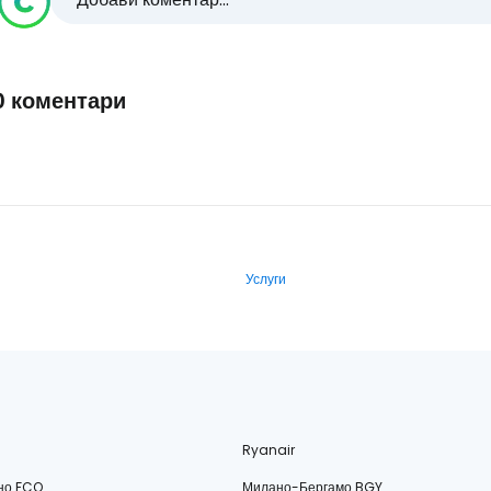
0 коментари
Услуги
Ryanair
но FCO
Милано-Бергамо BGY