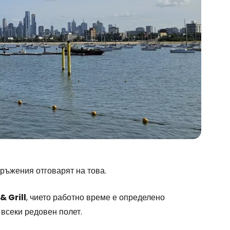
stee
ръжения отговарят на това.
одължете с Google
& Grill
, чието работно време е определено
а всеки редовен полет.
дължете с Facebook