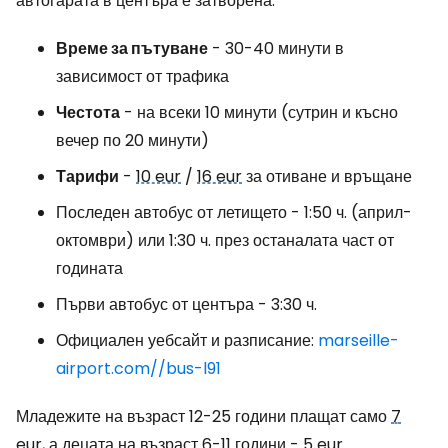
автогарата в центъра е затворена.
Време за пътуване
- 30-40 минути в
зависимост от трафика
Честота
- на всеки 10 минути (сутрин и късно
вечер по 20 минути)
Тарифи
-
10 eur
/
16 eur
за отиване и връщане
Последен автобус от летището - 1:50 ч. (април-
октомври) или 1:30 ч. през останалата част от
годината
Първи автобус от центъра - 3:30 ч.
Официален уебсайт и разписание:
marseille-
airport.com//bus-l91
Младежите на възраст 12-25 години плащат само
7
eur
, а децата на възраст 6-11 години -
5 eur
.