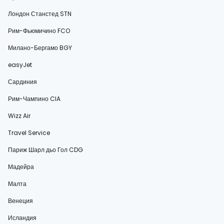
Лондон Станстед STN
Рим-Фьюмичино FCO
Милано-Бергамо BGY
easyJet
Сардиния
Рим-Чампино CIA
Wizz Air
Travel Service
Париж Шарл дьо Гол CDG
Мадейра
Малта
Венеция
Исландия