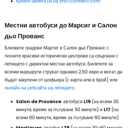
Купете билета си на sncf.connect.com
Местни автобуси до Марсиг и Салон
дьо Прованс
Близките градове Мартиг и Салон дьо Прованс с
техните красиви исторически центрове са свързани с
летището с директни местни автобуси. Билетите за
всички маршрути струват еднакво 2,50 евро и могат да
бъдат закупени от шофьора (с карта или в брой) или
онлайн на уебсайта на летището
.
Salon
de
Provence
: автобуси
L19
(на всеки 30
минути, време за пътуване 50 минути) и
L17
(на
всеки 60 минути, време за пътуване 60 минути)
Martigues
: автобус
L38
(на всеки 30-60 минути,