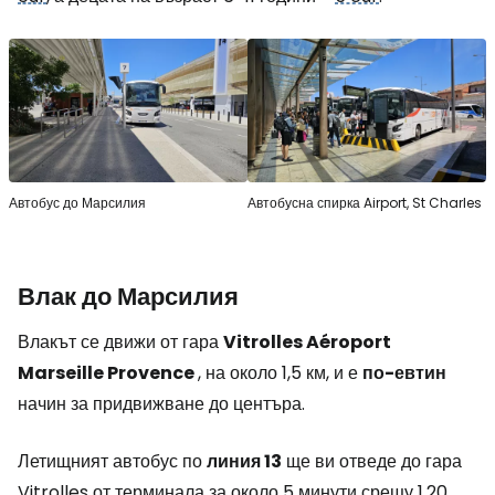
Автобус до Марсилия
Автобусна спирка Airport, St Charles
Влак до Марсилия
Влакът се движи от гара
Vitrolles Aéroport
Marseille Provence
, на около 1,5 км, и е
по-евтин
начин за придвижване до центъра.
Летищният автобус по
линия 13
ще ви отведе до гара
Vitrolles от терминала за около 5 минути срещу 1,20