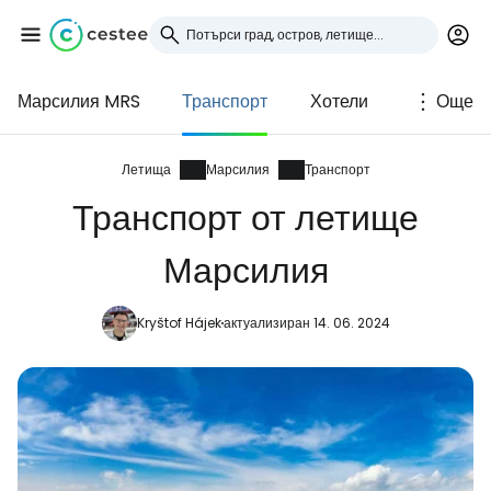
Марсилия MRS
Транспорт
Хотели
Още
Влезте в Cestee
... световната общност на туристите
Летища
Марсилия
Транспорт
Транспорт от летище
Продължете с Google
Марсилия
Kryštof Hájek
актуализиран 14. 06. 2024
Продължете с Facebook
Продължете с имейл