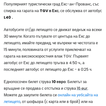
Популярният туристически град Екс-ан-Прованс, със
спирка на гарата на
TGV в Екс
, се обслужва от автобус
L40
.
Автобусите от/до летището се движат веднъж на всеки
30 минути. Когато пътувате от центъра на Екс до
летището, имайте предвид, че въпреки че честотата е
15 минути, половината от услугите приключват на
гарата на високоскоростния влак TGV. Първият
автобус от Екс до летището тръгва в 4:50 ч., а
последният автобус от летището до Екс - в 0:25 ч.
Еднопосочен билет струва
10 евро
. Билетът за
връщане се продава с отстъпка и струва
16 eur
.
Можете да закупите билета си
онлайн на уебсайта на
летището
, от шофьора (с карта или в брой) или на