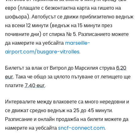
евро (плащате с безконтактна карта на гишето на
шофьора). Автобусът се движи приблизително веднъж
на всеки 12 минути (веднъж на 15 минути през
почивните дни) от спирка № 5. Разписанието можете
да намерите на уебсайта
marseille-
airport.com/busgare-vitrolles
.
Билетът за влак от Витрол до Марсилия струва
6,20
eur
. Така че общо за цялото пътуване от летището ще
платите
7,40 eur
.
Интервалите между влаковете са много нередовни и
се движат средно веднъж на 25 до 45 минути.
Разписание и онлайн продажба на билети можете да
намерите на уебсайта
sncf-connect.com
.