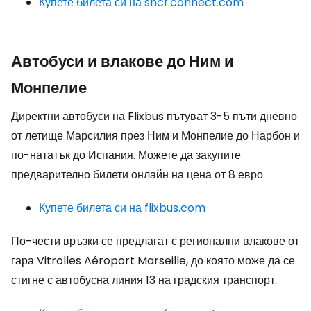
Купете билета си на sncf.connect.com
Автобуси и влакове до Ним и
Монпелие
Директни автобуси на Flixbus пътуват 3-5 пъти дневно
от летище Марсилия през Ним и Монпелие до Нарбон и
по-нататък до Испания. Можете да закупите
предварително билети онлайн на цена от 8 евро.
Купете билета си на flixbus.com
По-чести връзки се предлагат с регионални влакове от
гара Vitrolles Aéroport Marseille, до която може да се
стигне с автобусна линия 13 на градския транспорт.