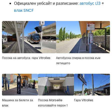
Официален уебсайт и разписание:
автобус L13
+
влак SNCF
Посока на автобуса: гара Vitrolles
Автобусна спирка в посока към
летището
Машина за билети за
Посока Marseille
Гара Vitrolles
влак
използвайте перон 1