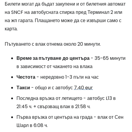
Билети могат да бъдат закупени и от билетния автомат
на SNCF на автобусната спирка пред Терминал 2 или
на жп гарата. Плащането може да се извърши само с
карта.
Пътуването с влак отнема около 20 минути.
Време за пътуване
до
центъра
- 35-65 минути
в зависимост от чакането на влака
Честота
- нередовно 1-3 пъти на час
Такси
- общо и с автобус
7,40 eur
Последна връзка от летището - автобус L13 в
21:45 ч. + свързващ влак в 21:58 ч.
Първа връзка от центъра на града - влак от Сен
Шарл в 6:08 ч.