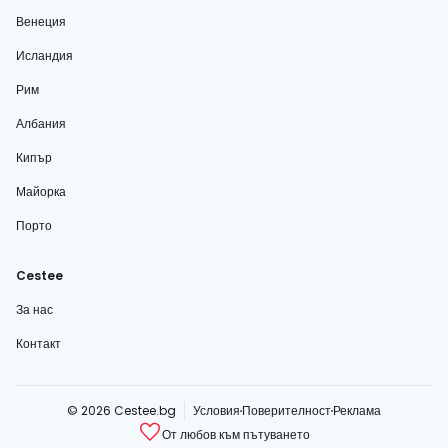
Венеция
Исландия
Рим
Албания
Кипър
Майорка
Порто
Cestee
За нас
Контакт
© 2026 Cestee.bg
Условия
Поверителност
Реклама
От любов към пътуването