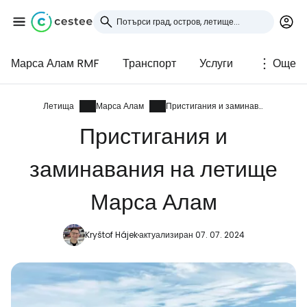
Марса Алам RMF
Транспорт
Услуги
Още
Влезте в Cestee
... световната общност на туристите
Летища
Марса Алам
Пристигания и заминавания
Пристигания и
Продължете с Google
заминавания на летище
Марса Алам
Продължете с Facebook
Kryštof Hájek
актуализиран 07. 07. 2024
Продължете с имейл