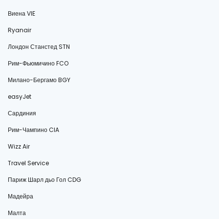
Виена VIE
Ryanair
Лондон Станстед STN
Рим-Фьюмичино FCO
Милано-Бергамо BGY
easyJet
Сардиния
Рим-Чампино CIA
Wizz Air
Travel Service
Париж Шарл дьо Гол CDG
Мадейра
Малта