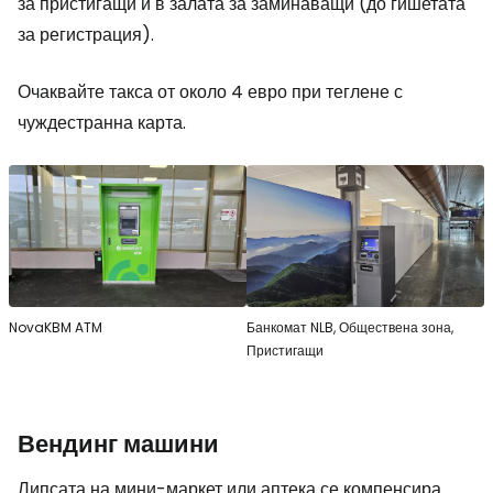
за пристигащи и в залата за заминаващи (до гишетата
за регистрация).
Очаквайте такса от около 4 евро при теглене с
чуждестранна карта.
NovaKBM ATM
Банкомат NLB, Обществена зона,
Пристигащи
Вендинг машини
Липсата на мини-маркет или аптека се компенсира