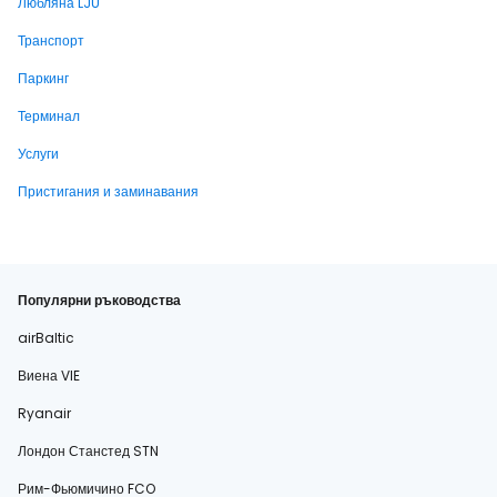
Любляна LJU
Транспорт
Паркинг
Терминал
Услуги
Пристигания и заминавания
Популярни ръководства
airBaltic
Виена VIE
Ryanair
Лондон Станстед STN
Рим-Фьюмичино FCO