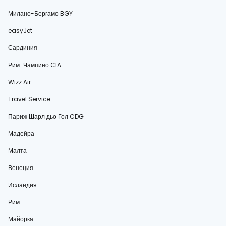
Милано-Бергамо BGY
easyJet
Сардиния
Рим-Чампино CIA
Wizz Air
Travel Service
Париж Шарл дьо Гол CDG
Мадейра
Малта
Венеция
Исландия
Рим
Майорка