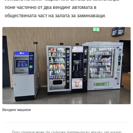
поне частично от два вендинг автомата в
обществената част на залата за заминаващи.
Вендинг машини
Тази статия може да съдържа партньорски връзки, от които