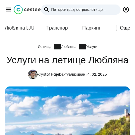
Любляна LJU
Транспорт
Паркинг
Още
Влезте в Cestee
... световната общност на туристите
Летища
Любляна
Услуги
Услуги на летище Любляна
Продължете с Google
Kryštof Hájek
актуализиран 14. 02. 2025
Продължете с Facebook
Продължете с имейл