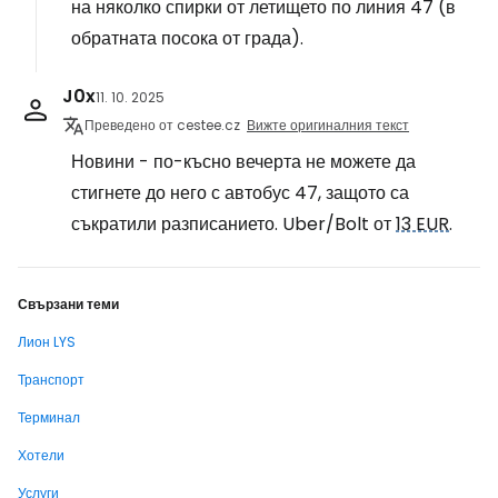
на няколко спирки от летището по линия 47 (в
обратната посока от града).
J0x
11. 10. 2025
Преведено от cestee.cz
Вижте оригиналния текст
Новини - по-късно вечерта не можете да
стигнете до него с автобус 47, защото са
съкратили разписанието. Uber/Bolt от
13 EUR
.
Свързани теми
Лион LYS
Транспорт
Терминал
Хотели
Услуги