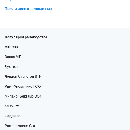
Пристигания и заминавания
Популярни ръководства
airBaltic
Виена VIE
Ryanair
Лондон Станстед STN
Рим-Фьюмичино FCO
Милано-Бергамо BGY
easyJet
Сардиния
Рим-Чампино CIA