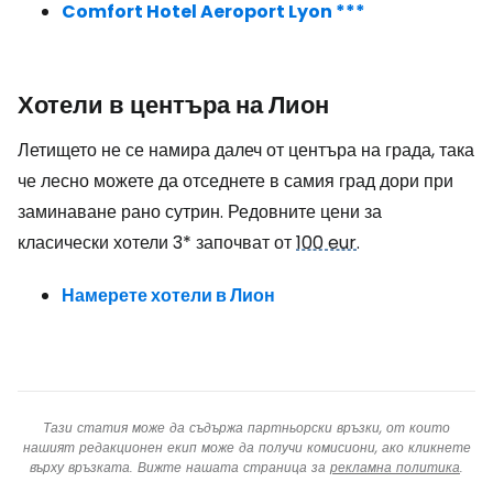
Comfort Hotel Aeroport Lyon ***
Хотели в центъра на Лион
Летището не се намира далеч от центъра на града, така
че лесно можете да отседнете в самия град дори при
заминаване рано сутрин. Редовните цени за
класически хотели 3* започват от
100 eur
.
Намерете хотели в Лион
Тази статия може да съдържа партньорски връзки, от които
нашият редакционен екип може да получи комисиони, ако кликнете
върху връзката. Вижте нашата страница за
рекламна политика
.