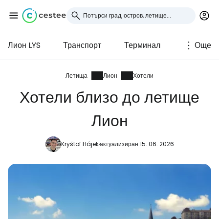
Лион LYS
Транспорт
Терминал
Още
Влезте в Cestee
... световната общност на туристите
Летища
Лион
Хотели
Хотели близо до летище
Продължете с Google
Лион
Kryštof Hájek
актуализиран 15. 06. 2026
Продължете с Facebook
Продължете с имейл