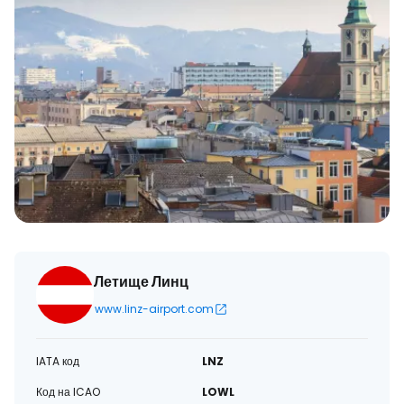
Летище Линц
www.linz-airport.com
IATA код
LNZ
Код на ICAO
LOWL