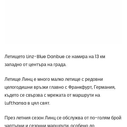
Летището
Linz-Blue Danbue
се намира на 13 км
западно от центъра на града.
Летище Линц е много малко летище с редовни
целогодишни връзки главно с Франкфурт, Германия,
където се свързва с мрежата от маршрути на
Lufthansa в цял свят.
През летния сезон Линц се обслужва от по-голям брой
чартърни и сезонни маршрути, особено до