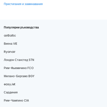
Пристигания и заминавания
Популярни ръководства
airBaltic
Виена VIE
Ryanair
Лондон Станстед STN
Рим-Фьюмичино FCO
Милано-Бергамо BGY
easyJet
Сардиния
Рим-Чампино CIA