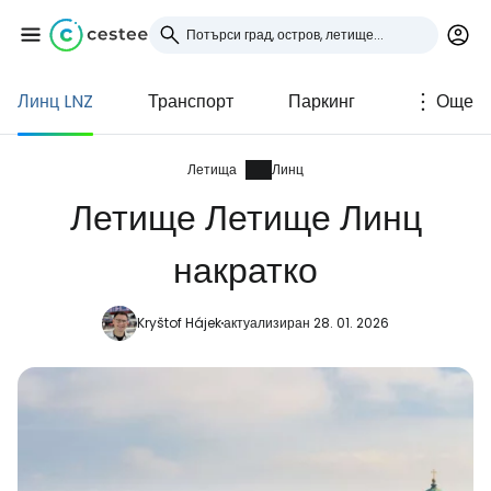
Линц LNZ
Транспорт
Паркинг
Още
Влезте в Cestee
... световната общност на туристите
Летища
Линц
Летище Летище Линц
Продължете с Google
накратко
Kryštof Hájek
актуализиран 28. 01. 2026
Продължете с Facebook
Продължете с имейл