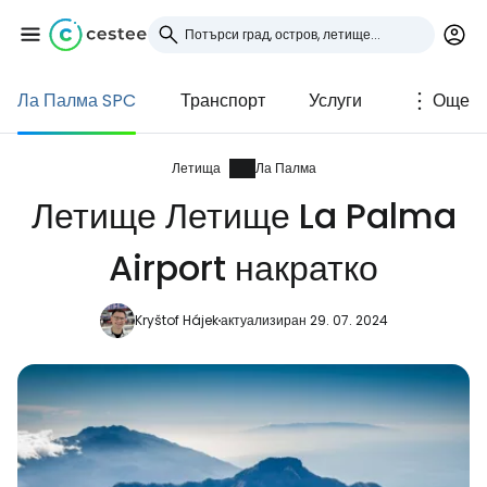
Ла Палма SPC
Транспорт
Услуги
Още
Влезте в Cestee
... световната общност на туристите
Летища
Ла Палма
Летище Летище La Palma
Продължете с Google
Airport накратко
Kryštof Hájek
актуализиран 29. 07. 2024
Продължете с Facebook
Продължете с имейл