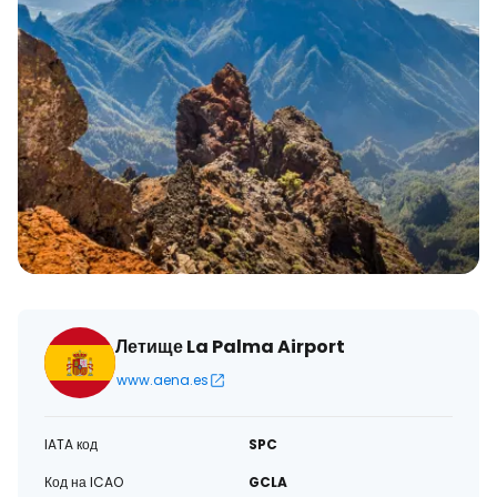
Летище La Palma Airport
www.aena.es
IATA код
SPC
Код на ICAO
GCLA