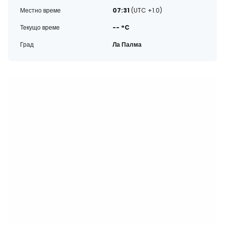
Местно време
07:31
(UTC +1.0)
Текущо време
-- °C
Град
Ла Палма