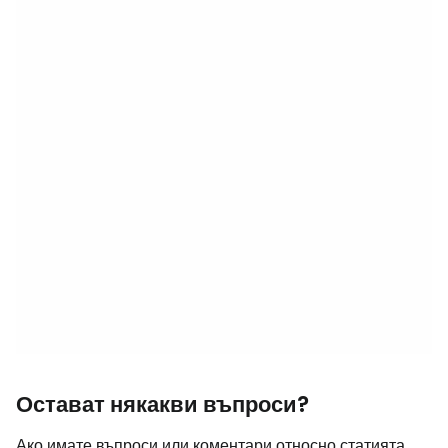
Остават някакви въпроси?
Ако имате въпроси или коментари относно статията...