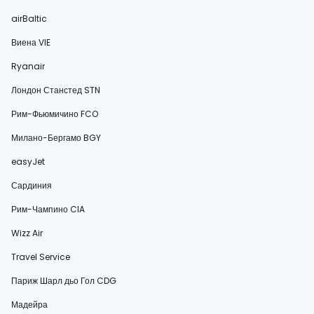
airBaltic
Виена VIE
Ryanair
Лондон Станстед STN
Рим-Фьюмичино FCO
Милано-Бергамо BGY
easyJet
Сардиния
Рим-Чампино CIA
Wizz Air
Travel Service
Париж Шарл дьо Гол CDG
Мадейра