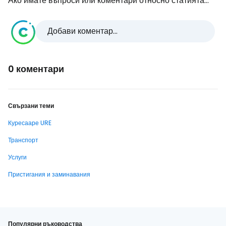
Ако имате въпроси или коментари относно статията...
Добави коментар...
0 коментари
Свързани теми
Куресааре URE
Транспорт
Услуги
Пристигания и заминавания
Популярни ръководства