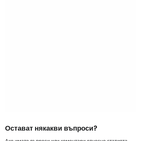
Остават някакви въпроси?