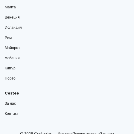
Малта
Венеция
Исландия
Рим
Майорка
Албания
Кипър
Порто
Cestee
За нас
Контакт
© 2026 Cestee.bg
Условия
Поверителност
Реклама