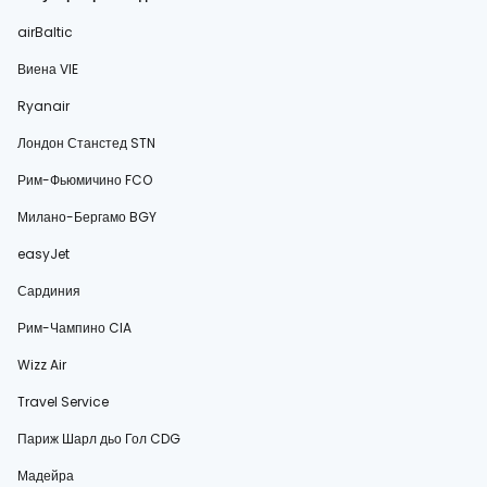
airBaltic
Виена VIE
Ryanair
Лондон Станстед STN
Рим-Фьюмичино FCO
Милано-Бергамо BGY
easyJet
Сардиния
Рим-Чампино CIA
Wizz Air
Travel Service
Париж Шарл дьо Гол CDG
Мадейра