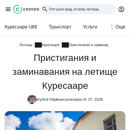
Куресааре URE
Транспорт
Услуги
Още
Влезте в Cestee
... световната общност на туристите
Летища
Куресааре
Пристигания и заминавания
Пристигания и
Продължете с Google
заминавания на летище
Куресааре
Продължете с Facebook
Kryštof Hájek
актуализиран 13. 07. 2026
Продължете с имейл