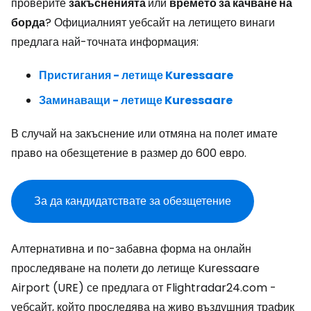
проверите
закъсненията
или
времето за качване на
борда
? Официалният уебсайт на летището винаги
предлага най-точната информация:
Пристигания - летище Kuressaare
Заминаващи - летище Kuressaare
В случай на закъснение или отмяна на полет имате
право на обезщетение в размер до 600 евро.
За да кандидатствате за обезщетение
Алтернативна и по-забавна форма на онлайн
проследяване на полети до летище Kuressaare
Airport (URE) се предлага от Flightradar24.com -
уебсайт, който проследява на живо въздушния трафик