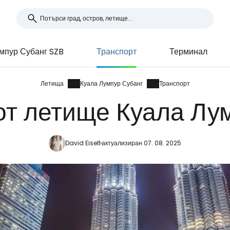
мпур Субанг SZB
Транспорт
Терминал
Летища
Куала Лумпур Субанг
Транспорт
от летище Куала Лу
David Eiselt
актуализиран 07. 08. 2025