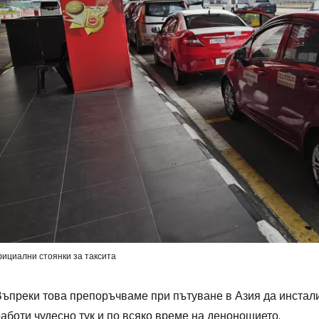
ициални стоянки за таксита
Въпреки това препоръчваме при пътуване в Азия да инстал
аботи чудесно тук и по всяко време на денонощието.