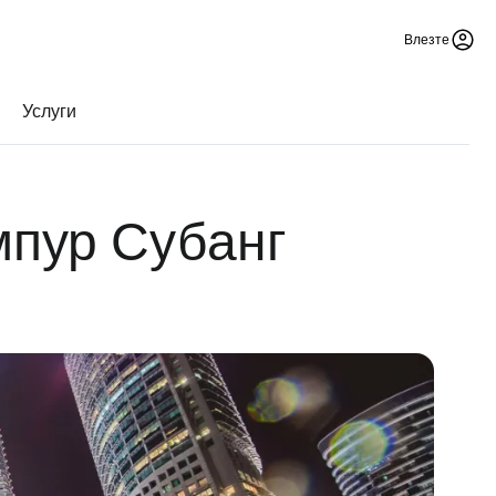
Влезте
Услуги
мпур Субанг