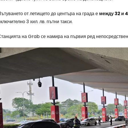
Пътуването от летището до центъра на града е
между 32 и 4
Влезте в Ce
ключително 3 хил. лв. пътни такси.
Станцията на Grab се намира на първия ред непосредствен
... световната общност на туристите
Пр
Про
Про