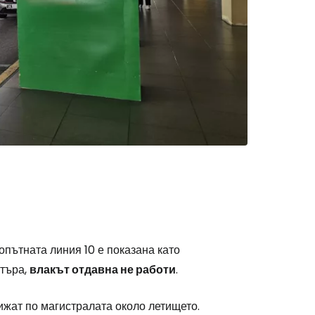
пътната линия 10 е показана като
нтъра,
влакът отдавна не работи
.
ижат по магистралата около летището.