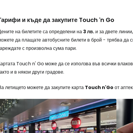
Тарифи и къде да закупите Touch 'n Go
Цените на билетите са определени на
3 лв.
и за двете линии
ожете да плащате автобусните билети в брой - трябва да с
зареждате с произволна сума пари.
артата Touch n' Go може да се използва във всички влаков
акто и в някои други градове.
На летището можете да закупите карта
Touch n'Go
от апте