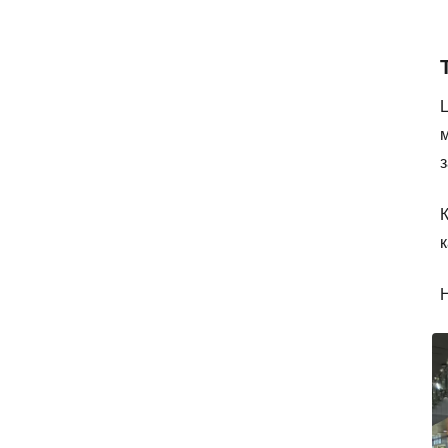
м
К
к