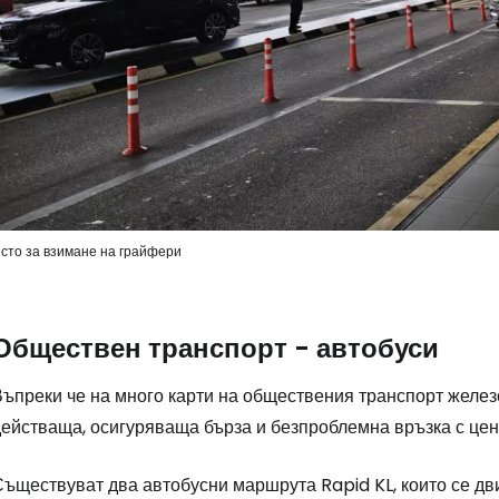
сто за взимане на грайфери
Обществен транспорт - автобуси
ъпреки че на много карти на обществения транспорт железо
действаща, осигуряваща бърза и безпроблемна връзка с це
Съществуват два автобусни маршрута Rapid KL, които се дв