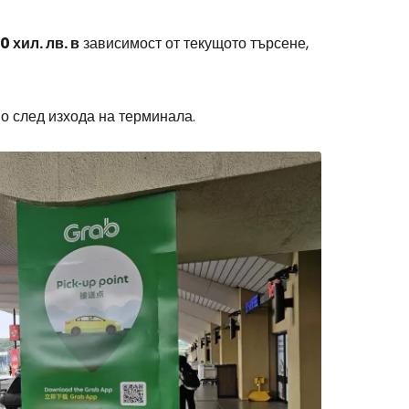
0 хил. лв. в
зависимост от текущото търсене,
stee
о след изхода на терминала.
одължете с Google
дължете с Facebook
дължете с имейл