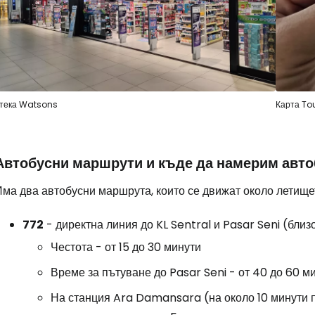
тека Watsons
Карта T
Автобусни маршрути и къде да намерим авто
Има два автобусни маршрута, които се движат около летище
772
- директна линия до KL Sentral и Pasar Seni (близ
Честота - от 15 до 30 минути
Време за пътуване до Pasar Seni - от 40 до 60 м
На станция Ara Damansara (на около 10 минути п