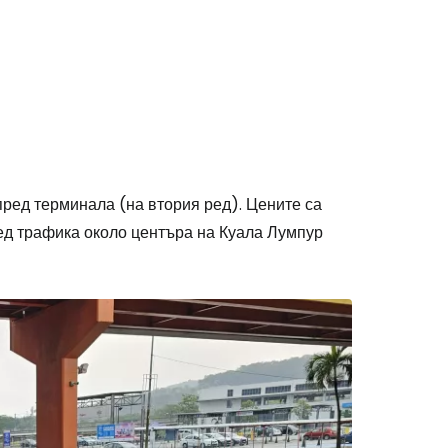
ред терминала (на втория ред). Цените са
ед трафика около центъра на Куала Лумпур