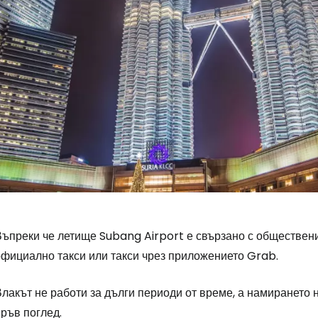
Въпреки че летище Subang Airport е свързано с обществени
официално такси или такси чрез приложението Grab.
лакът не работи за дълги периоди от време, а намирането 
ръв поглед.