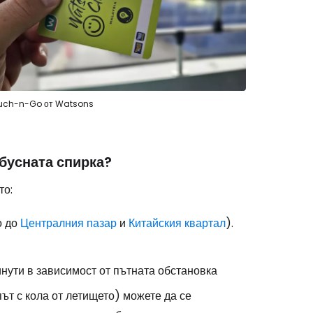
ouch-n-Go от Watsons
бусната спирка?
то:
о до
Централния пазар
и
Китайския квартал
).
инути в зависимост от пътната обстановка
ът с кола от летището) можете да се