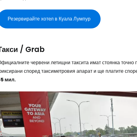
Резервирайте хотел в Куала Лумпур
Такси / Grab
Официалните червени летищни таксита имат стоянка точно п
фиксирани според таксиметровия апарат и ще платите спор
55 мил.