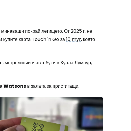
, минаващи покрай летището. От 2025 г. не
и купите карта Touch 'n Go за
10 myr
, която
е, метролинии и автобуси в Куала Лумпур,
ка
Watsons
в залата за пристигащи.