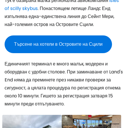
Тук е базирана малка регионална авиокомпания
isles
of scilly skybus
. Понастоящем летище Ландс Енд
изпълнява една-единствена линия до Сейнт Мери,
най-големия остров на Островите Сцили.
Търсене на хотели в Островите на Сцили
Единичният терминал е много малък, модерен и
оборудван с удобни столове. При заминаване от Land's
End няма да преминете през никакви проверки за
сигурност, а цялата процедура по регистрация отнема
около 10 минути. Гишето за регистрация затваря 15
минути преди отпътуването.