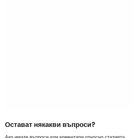
Остават някакви въпроси?
Ако имате въпроси или коментари относно статията...