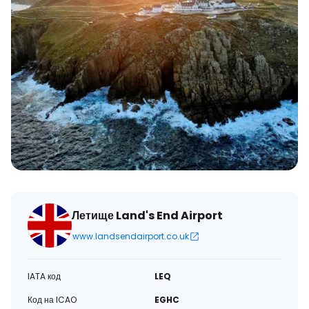
Летище Land's End Airport
www.landsendairport.co.uk
IATA код
LEQ
Код на ICAO
EGHC