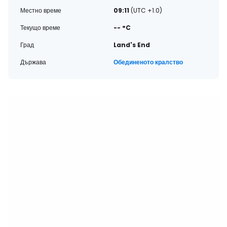
Местно време
09:11
(UTC +1.0)
Текущо време
-- °C
Град
Land's End
Държава
Обединеното кралство