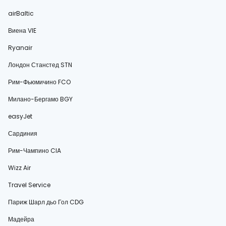
airBaltic
Виена VIE
Ryanair
Лондон Станстед STN
Рим-Фьюмичино FCO
Милано-Бергамо BGY
easyJet
Сардиния
Рим-Чампино CIA
Wizz Air
Travel Service
Париж Шарл дьо Гол CDG
Мадейра