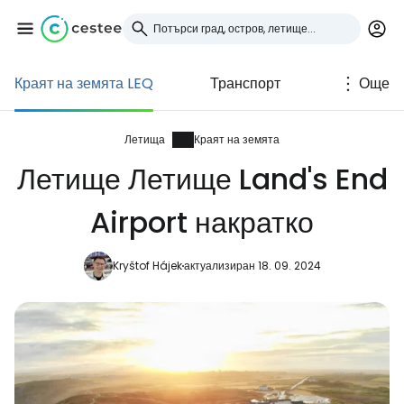
Краят на земята LEQ
Транспорт
Още
Влезте в Cestee
... световната общност на туристите
Летища
Краят на земята
Летище Летище Land's End
Продължете с Google
Airport накратко
Kryštof Hájek
актуализиран 18. 09. 2024
Продължете с Facebook
Продължете с имейл