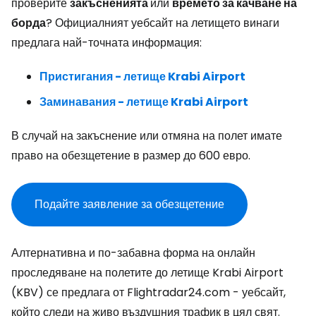
проверите
закъсненията
или
времето за качване на
борда
? Официалният уебсайт на летището винаги
предлага най-точната информация:
Пристигания - летище Krabi Airport
Заминавания - летище Krabi Airport
В случай на закъснение или отмяна на полет имате
право на обезщетение в размер до 600 евро.
Подайте заявление за обезщетение
Алтернативна и по-забавна форма на онлайн
проследяване на полетите до летище Krabi Airport
(KBV) се предлага от Flightradar24.com - уебсайт,
който следи на живо въздушния трафик в цял свят.