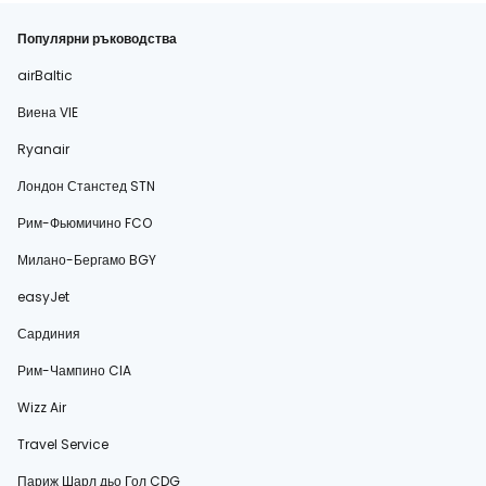
Популярни ръководства
airBaltic
Виена VIE
Ryanair
Лондон Станстед STN
Рим-Фьюмичино FCO
Милано-Бергамо BGY
easyJet
Сардиния
Рим-Чампино CIA
Wizz Air
Travel Service
Париж Шарл дьо Гол CDG