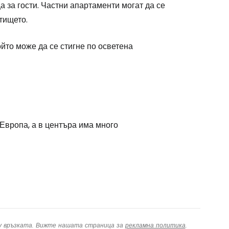
 за гости. Частни апартаменти могат да се
одължете с Google
тището.
който може да се стигне по осветена
дължете с Facebook
дължете с имейл
Европа, а в центъра има много
ху връзката. Вижте нашата страница за
рекламна политика
.