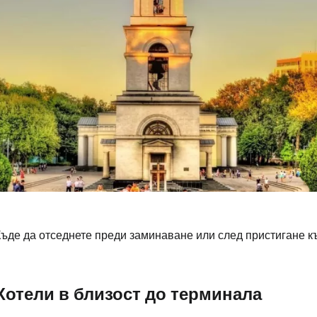
Влезте в Ce
Къде да отседнете преди заминаване или след пристигане к
... световната общност на туристите
Хотели в близост до терминала