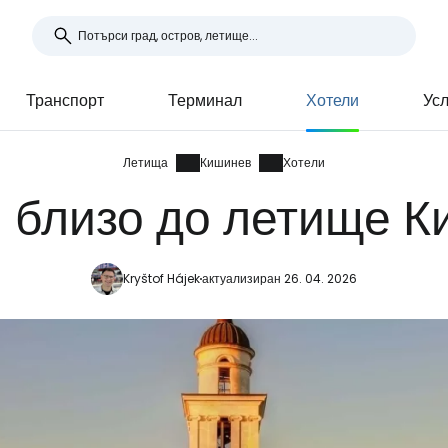
Транспорт
Терминал
Хотели
Усл
Летища
Кишинев
Хотели
 близо до летище 
Kryštof Hájek
актуализиран 26. 04. 2026