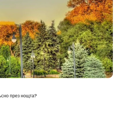
stee
ъсно през нощта?