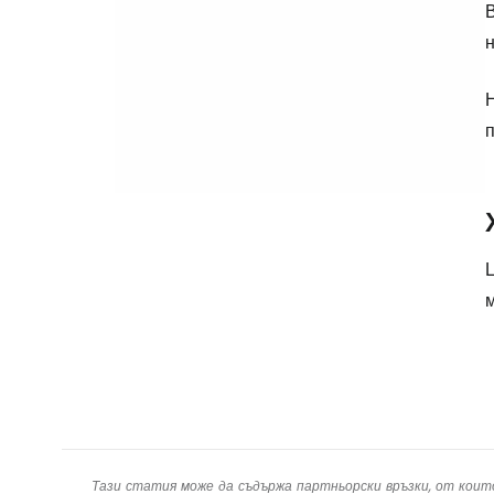
В
н
п
Ц
Тази статия може да съдържа партньорски връзки, от коит