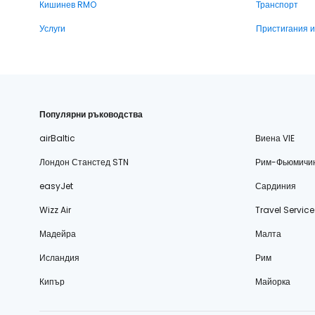
Кишинев RMO
Транспорт
Услуги
Пристигания 
Популярни ръководства
airBaltic
Виена VIE
Лондон Станстед STN
Рим-Фьюмичи
easyJet
Сардиния
Wizz Air
Travel Service
Мадейра
Малта
Исландия
Рим
Кипър
Майорка