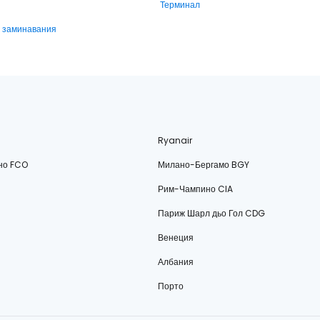
Терминал
и заминавания
Ryanair
но FCO
Милано-Бергамо BGY
Рим-Чампино CIA
Париж Шарл дьо Гол CDG
Венеция
Албания
Порто