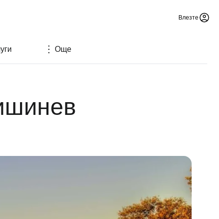
Влезте
уги
Още
Кишинев