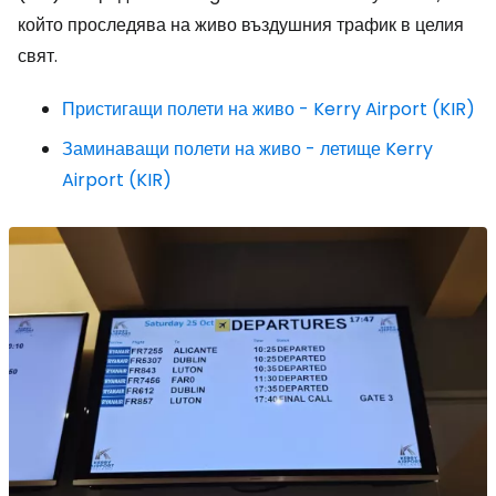
който проследява на живо въздушния трафик в целия
свят.
Пристигащи полети на живо - Kerry Airport (KIR)
Заминаващи полети на живо - летище Kerry
Airport (KIR)