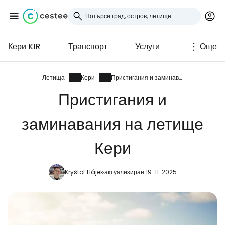
Кери KIR
Транспорт
Услуги
Още
Влезте в Cestee
... световната общност на туристите
Летища
Кери
Пристигания и заминавания
Пристигания и
Продължете с Google
заминавания на летище
Кери
Продължете с Facebook
Kryštof Hájek
актуализиран 19. 11. 2025
Продължете с имейл