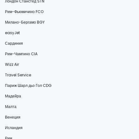
Лондон Станстед STN
Рим-Фьюмичино FCO
Милано-Бергамо BGY
easyJet
Сардиния
Рим-Чампино CIA
Wizz Air
Travel Service
Париж Шарл дьо Гол CDG
Мадейра
Малта
Венеция
Исландия
Рим