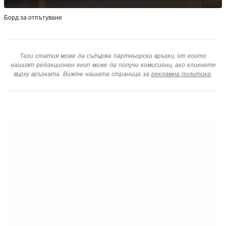
Борд за отпътуване
Тази статия може да съдържа партньорски връзки, от които
нашият редакционен екип може да получи комисиони, ако кликнете
върху връзката. Вижте нашата страница за
рекламна политика
.