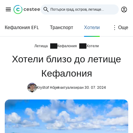
Кефалония EFL
Транспорт
Хотели
Още
Влезте в Cestee
... световната общност на туристите
Летища
Кефалония
Хотели
Хотели близо до летище
Продължете с Google
Кефалония
Kryštof Hájek
актуализиран 30. 07. 2024
Продължете с Facebook
Продължете с имейл