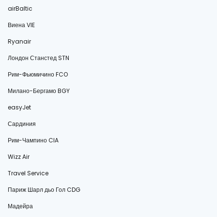
airBaltic
Виена VIE
Ryanair
Лондон Станстед STN
Рим-Фьюмичино FCO
Милано-Бергамо BGY
easyJet
Сардиния
Рим-Чампино CIA
Wizz Air
Travel Service
Париж Шарл дьо Гол CDG
Мадейра