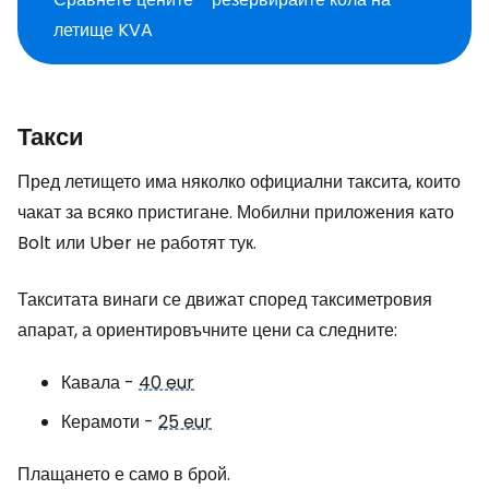
летище KVA
Такси
Пред летището има няколко официални таксита, които
чакат за всяко пристигане. Мобилни приложения като
Bolt или Uber не работят тук.
Такситата винаги се движат според таксиметровия
апарат, а ориентировъчните цени са следните:
Кавала -
40 eur
Керамоти -
25 eur
Плащането е само в брой.