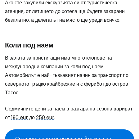
Ако сте закупили екскурзията си от туристическа
агенция, от летището до хотела ще бъдете закарани
безплатно, а делегатът на място ще уреди всичко.
Коли под наем
В залата за пристигащи има много клонове на
международни компании за коли под наем.
Автомобилът е най-гъвкавият начин за транспорт по
северното гръцко крайбрежие и с ферибот до остров
Тасос.
Седмичните цени за наем в разгара на сезона варират
от
190 eur
до
250 eur
.
Сравнете цените - резервирайте кола на