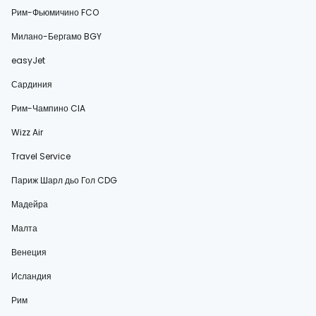
Рим-Фьюмичино FCO
Милано-Бергамо BGY
easyJet
Сардиния
Рим-Чампино CIA
Wizz Air
Travel Service
Париж Шарл дьо Гол CDG
Мадейра
Малта
Венеция
Исландия
Рим