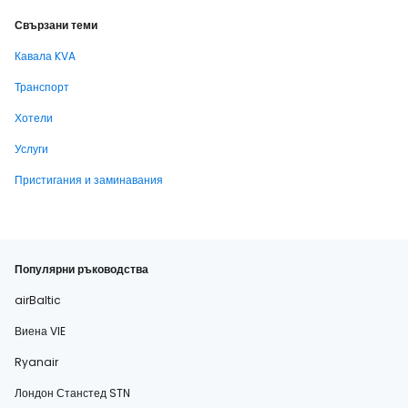
Свързани теми
Кавала KVA
Транспорт
Хотели
Услуги
Пристигания и заминавания
Популярни ръководства
airBaltic
Виена VIE
Ryanair
Лондон Станстед STN