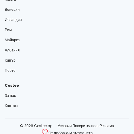
Венеция
Исландия
Рим
Майорка
Албания
Кипър
Порто
Cestee
За нас
Контакт
© 2026 Cestee.bg
Условия
Поверителност
Реклама
От любов към пътуването