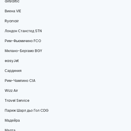
airBaltic
Виена VIE
Ryanair
Лондон Станстед STN
Рим-Фьюмичино FCO
Милано-Бергамо BGY
easyJet
Сардиния
Рим-Чампино CIA
Wizz Air
Travel Service
Париж Шарл дьо Гол CDG
Мадейра
Малта