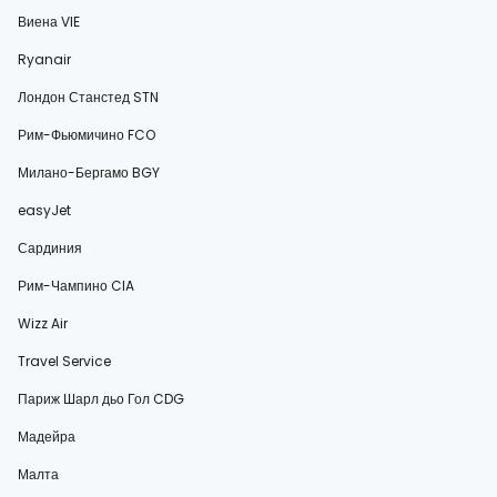
Виена VIE
Ryanair
Лондон Станстед STN
Рим-Фьюмичино FCO
Милано-Бергамо BGY
easyJet
Сардиния
Рим-Чампино CIA
Wizz Air
Travel Service
Париж Шарл дьо Гол CDG
Мадейра
Малта