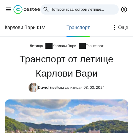
Карлови Вари KLV
Транспорт
Още
Влезте в Cestee
... световната общност на туристите
Летища
Карлови Вари
Транспорт
Транспорт от летище
Продължете с Google
Карлови Вари
David Eiselt
актуализиран 03. 03. 2024
Продължете с Facebook
Продължете с имейл