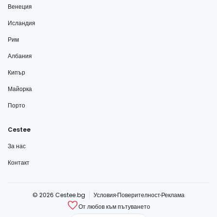
Венеция
Исландия
Рим
Албания
Кипър
Майорка
Порто
Cestee
За нас
Контакт
© 2026 Cestee.bg
Условия
Поверителност
Реклама
От любов към пътуването
cestee.com