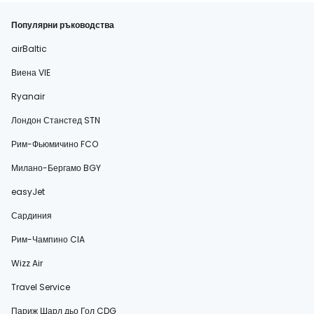
Популярни ръководства
airBaltic
Виена VIE
Ryanair
Лондон Станстед STN
Рим-Фьюмичино FCO
Милано-Бергамо BGY
easyJet
Сардиния
Рим-Чампино CIA
Wizz Air
Travel Service
Париж Шарл дьо Гол CDG