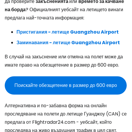
да проверите
закъсненията
или
времето за качване
на борда
? Официалният уебсайт на летището винаги
предлага най-точната информация:
Пристигания - летище Guangzhou Airport
Заминавания - летище Guangzhou Airport
В случай на закъснение или отмяна на полет може да
имате право на обезщетение в размер до 600 евро.
Поискайте обезщетение в размер до 600 евро
Алтернативна и по-забавна форма на онлайн
проследяване на полети до летище Гуанджоу (CAN) се
предлага от Flightradar24.com - уебсайт, който
проследява на живо въздушния трафик в цял свят.