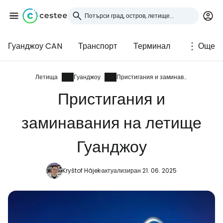
Гуанджоу CAN
Транспорт
Терминал
Още
Влезте в Cestee
... световната общност на туристите
Летища
Гуанджоу
Пристигания и заминавания
Пристигания и
Продължете с Google
заминавания на летище
Гуанджоу
Продължете с Facebook
Kryštof Hájek
актуализиран 21. 06. 2025
Продължете с имейл