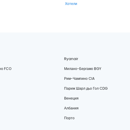
Хотели
Ryanair
но FCO
Милано-Бергамо BGY
Рим-Чампино CIA
Париж Шарл дьо Гол CDG
Венеция
Албания
Порто