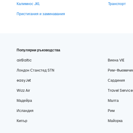
Калимнос JKL
Транспорт
Пристигания и заминавания
Популярни ръководства
airBaltic
Виена VIE
Лондон Станстед STN
Рим-Фьюмичи
easyJet
Сардиния
Wizz Air
Travel Service
Мадейра
Малта
Исландия
Рим
Кипър
Майорка