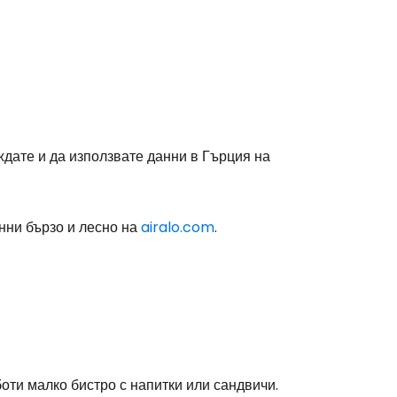
stee
ждате и да използвате данни в Гърция на
одължете с Google
анни бързо и лесно на
airalo.com
.
дължете с Facebook
дължете с имейл
оти малко бистро с напитки или сандвичи.