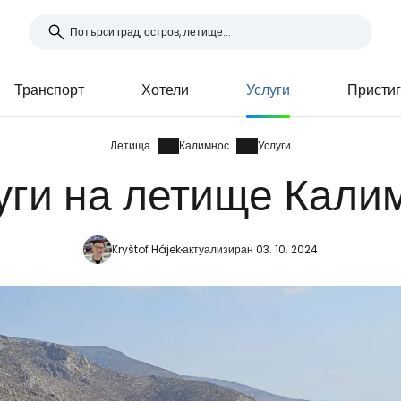
Транспорт
Хотели
Услуги
Пристиг
Летища
Калимнос
Услуги
уги на летище Кали
Kryštof Hájek
актуализиран 03. 10. 2024