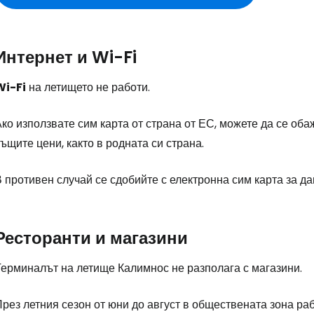
Интернет и Wi-Fi
Влезте в Ce
Wi-Fi
на летището не работи.
ко използвате сим карта от страна от ЕС, можете да се оба
... световната общност на туристите
ъщите цени, както в родната си страна.
Пр
 противен случай се сдобийте с електронна сим карта за д
Про
Ресторанти и магазини
Терминалът на летище Калимнос не разполага с магазини.
Про
рез летния сезон от юни до август в обществената зона раб