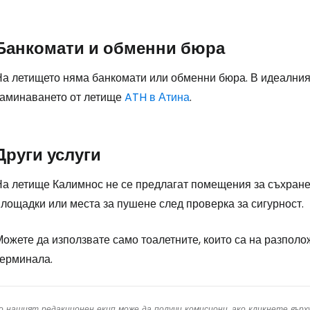
Банкомати и обменни бюра
На летището няма банкомати или обменни бюра. В идеалния 
заминаването от летище
ATH в Атина
.
Други услуги
На летище Калимнос не се предлагат помещения за съхранен
лощадки или места за пушене след проверка за сигурност.
Можете да използвате само тоалетните, които са на разпол
терминала.
о нашият редакционен екип може да получи комисиони, ако кликнете вър