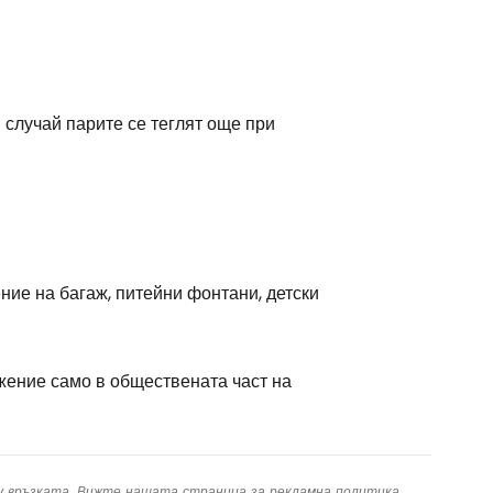
случай парите се теглят още при
ие на багаж, питейни фонтани, детски
ожение само в обществената част на
ху връзката. Вижте нашата страница за
рекламна политика
.