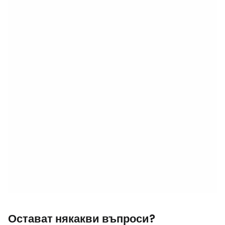
Остават някакви въпроси?