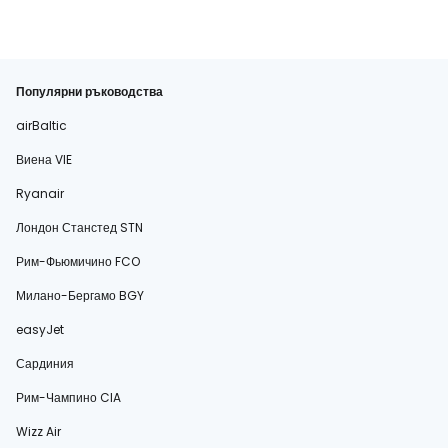
Популярни ръководства
airBaltic
Виена VIE
Ryanair
Лондон Станстед STN
Рим-Фьюмичино FCO
Милано-Бергамо BGY
easyJet
Сардиния
Рим-Чампино CIA
Wizz Air