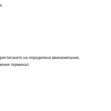
а.
stee
пристигането на определена авиокомпания,
ления терминал.
одължете с Google
дължете с Facebook