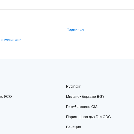
Терминал
и заминавания
Ryanair
но FCO
Милано-Бергамо BGY
Рим-Чампино CIA
Париж Шарл дьо Гол CDG
Венеция