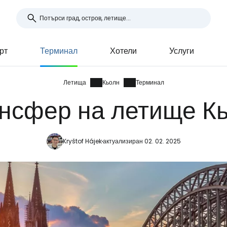
рт
Терминал
Хотели
Услуги
Летища
Кьолн
Терминал
нсфер на летище К
Kryštof Hájek
актуализиран 02. 02. 2025