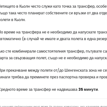
Про
етището в Кьолн често служи като точка за трансфер, особ
също така често планират собствените си връзки от два отд
олети в Кьолн.
По време на трансфера не е необходимо да напускате транз
втоматично (в случай че имате и двата полета в една резе
Ако сте комбинирали самостоятелния трансфер, пътувате с
арта за свързващия полет, също не е необходимо да напуск
При прекачване между полети от/до Шенгенската зона не се
инаги трябва да преминете през паспортна проверка и пров
Средното време за трансфер не надвишава
35 минути
.
о нашият редакционен екип може да получи комисиони, ако кликнете вър