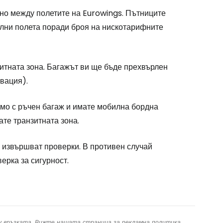
дължете с имейл
ено между полетите на Eurowings. Пътниците
елни полета поради броя на нискотарифните
итната зона. Багажът ви ще бъде прехвърлен
рвация).
амо с ръчен багаж и имате мобилна бордна
ате транзитната зона.
 извършват проверки. В противен случай
ерка за сигурност.
ху връзката. Вижте нашата страница за
рекламна политика
.