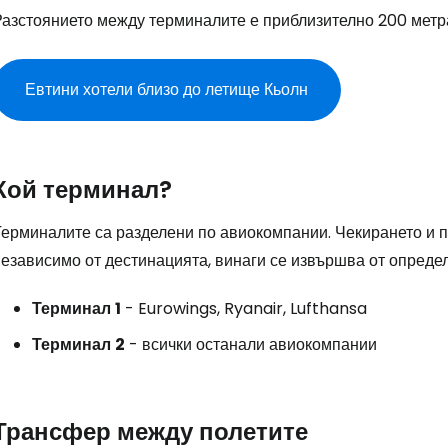
Разстоянието между терминалите е приблизително 200 метр
Евтини хотели близо до летище Кьолн
Влезте в Ce
Кой терминал?
... световната общност на туристите
Терминалите са разделени по авиокомпании. Чекирането и 
независимо от дестинацията, винаги се извършва от опреде
Пр
Терминал
1
- Eurowings, Ryanair, Lufthansa
Терминал
2
- всички останали авиокомпании
Про
Трансфер между полетите