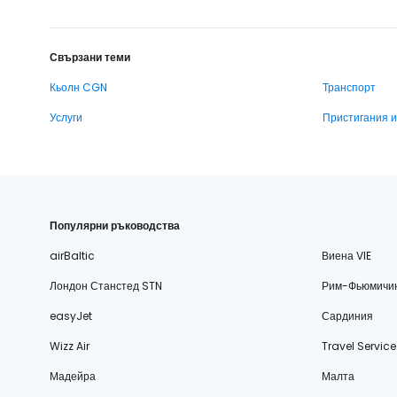
Свързани теми
Кьолн CGN
Транспорт
Услуги
Пристигания 
Популярни ръководства
airBaltic
Виена VIE
Лондон Станстед STN
Рим-Фьюмичи
easyJet
Сардиния
Wizz Air
Travel Service
Мадейра
Малта