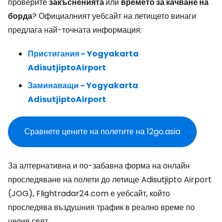
проверите
закъсненията
или
времето за качване на
борда
? Официалният уебсайт на летището винаги
предлага най-точната информация:
Пристигания - Yogyakarta
AdisutjiptoAirport
Заминаващи - Yogyakarta
AdisutjiptoAirport
Сравнете цените на полетите на 12go.asia
За алтернативна и по-забавна форма на онлайн
проследяване на полети до летище Adisutjipto Airport
(JOG), Flightradar24.com е уебсайт, който
проследява въздушния трафик в реално време по
целия свят.