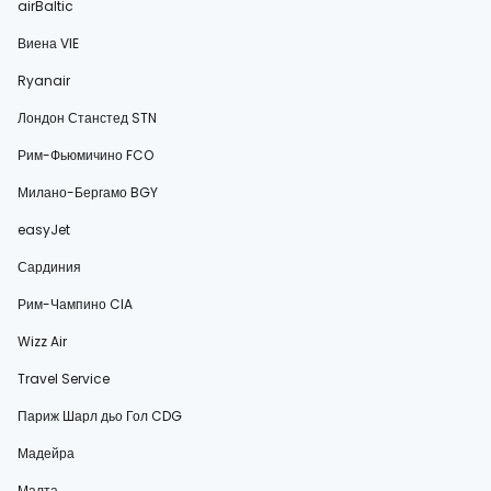
airBaltic
Виена VIE
Ryanair
Лондон Станстед STN
Рим-Фьюмичино FCO
Милано-Бергамо BGY
easyJet
Сардиния
Рим-Чампино CIA
Wizz Air
Travel Service
Париж Шарл дьо Гол CDG
Мадейра
Малта