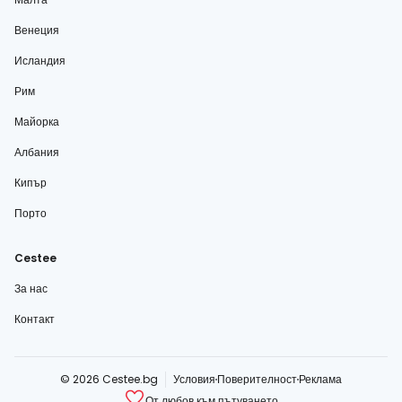
Венеция
Исландия
Рим
Майорка
Албания
Кипър
Порто
Cestee
За нас
Контакт
© 2026 Cestee.bg
Условия
Поверителност
Реклама
От любов към пътуването