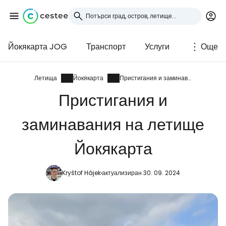
Йокякарта JOG
Транспорт
Услуги
Още
Влезте в Cestee
... световната общност на туристите
Летища
Йокякарта
Пристигания и заминавания
Пристигания и
Продължете с Google
заминавания на летище
Йокякарта
Продължете с Facebook
Kryštof Hájek
актуализиран 30. 09. 2024
Продължете с имейл