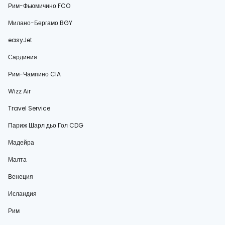
Рим-Фьюмичино FCO
Милано-Бергамо BGY
easyJet
Сардиния
Рим-Чампино CIA
Wizz Air
Travel Service
Париж Шарл дьо Гол CDG
Мадейра
Малта
Венеция
Исландия
Рим