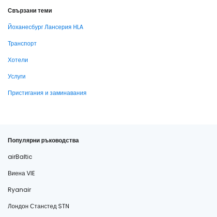
Свързани теми
Йоханесбург Лансерия HLA
Транспорт
Хотели
Услуги
Пристигания и заминавания
Популярни ръководства
airBaltic
Виена VIE
Ryanair
Лондон Станстед STN