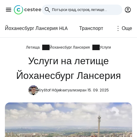
Йоханесбург Лансерия HLA
Транспорт
Още
Влезте в Cestee
... световната общност на туристите
Летища
Йоханесбург Лансерия
Услуги
Услуги на летище
Продължете с Google
Йоханесбург Лансерия
Kryštof Hájek
актуализиран 15. 09. 2025
Продължете с Facebook
Продължете с имейл