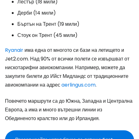
Лестър (18 мили)
Дерби (14 мили)
Бъртън на Трент (19 мили)
Стоук он Трент (45 мили)
Ryanair
има една от многото си бази на летището и
Jet2.com
. Над 90% от всички полети се извършват от
нискотарифни авиокомпании. Например, можете да
закупите билети до Ийст Мидландс от традиционните
авиокомпании на адрес
aerlingus.com
.
Повечето маршрути са до Южна, Западна и Централна
Европа, а има и много вътрешни линии из
Обединеното кралство или до Ирландия.