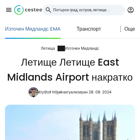
Източен Мидландс EMA
Транспорт
Още
Влезте в Cestee
... световната общност на туристите
Летища
Източен Мидландс
Летище Летище East
Продължете с Google
Midlands Airport накратко
Kryštof Hájek
актуализиран 28. 08. 2024
Продължете с Facebook
Продължете с имейл