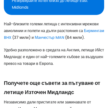
Резервирайте хотел близо до летище East
Midlands
Най-близките големи летища с интензивни мрежови
авиолинии и полети на дълги разстояния са
Бирмингам
BHX
(37 мили) и
Манчестър MAN
(84 мили).
Удобно разположено в средата на Англия, летище Ийст
Мидландс е един от най-големите хъбове за въздушен
превоз на товари в Европа.
Получете още съвети за пътуване от
летище Източен Мидландс
Независимо дали пристигате или заминавате от