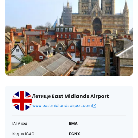
Летище East Midlands Airport
www.eastmidlandsairport.com
IATA код
EMA
Код на ICAO
EGNX