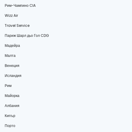
Рим-Чампино CIA
Wizz Air
Travel Service
Париж Шарл дьо Гол CDG
Мадейра
Малта
Венеция
Исландия
Рим
Майорка
Албания
Кипър
Порто