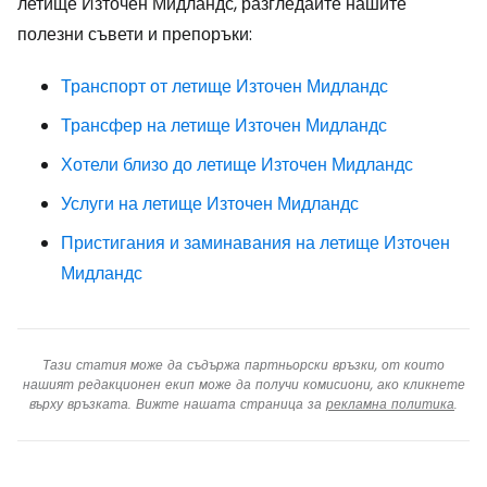
летище Източен Мидландс, разгледайте нашите
полезни съвети и препоръки:
Транспорт от летище Източен Мидландс
Трансфер на летище Източен Мидландс
Хотели близо до летище Източен Мидландс
Услуги на летище Източен Мидландс
Пристигания и заминавания на летище Източен
Мидландс
Тази статия може да съдържа партньорски връзки, от които
нашият редакционен екип може да получи комисиони, ако кликнете
върху връзката. Вижте нашата страница за
рекламна политика
.