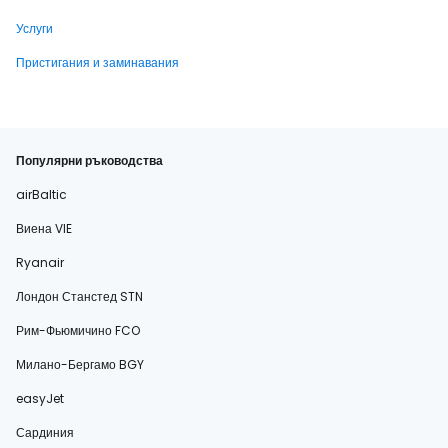
Услуги
Пристигания и заминавания
Популярни ръководства
airBaltic
Виена VIE
Ryanair
Лондон Станстед STN
Рим-Фьюмичино FCO
Милано-Бергамо BGY
easyJet
Сардиния