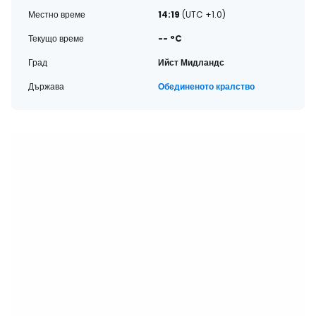
Местно време
14:19
(UTC +1.0)
Текущо време
-- °C
Град
Ийст Мидландс
Държава
Обединеното кралство