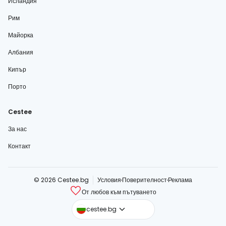
Исландия
Рим
Майорка
Албания
Кипър
Порто
Cestee
За нас
Контакт
© 2026 Cestee.bg
Условия
Поверителност
Реклама
От любов към пътуването
cestee.com
cestee.bg
cestee.sk