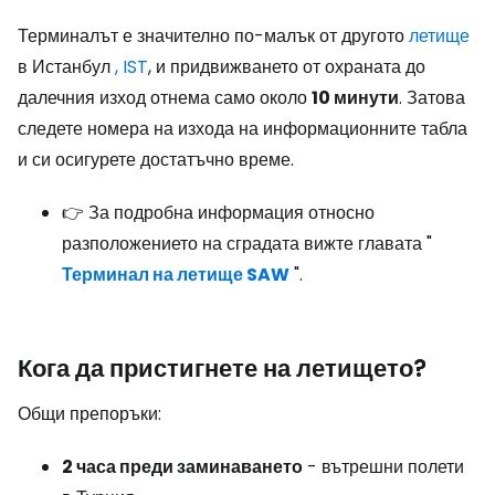
Терминалът е значително по-малък от другото
летище
в Истанбул
, IST
, и придвижването от охраната до
далечния изход отнема само около
10 минути
. Затова
следете номера на изхода на информационните табла
и си осигурете достатъчно време.
👉 За подробна информация относно
разположението на сградата вижте главата "
Терминал на летище SAW
".
Кога да пристигнете на летището?
Общи препоръки:
2 часа преди заминаването
- вътрешни полети