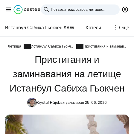
Истанбул Сабиха Гьокчен SAW
Хотели
Още
Влезте в Cestee
... световната общност на туристите
Летища
Истанбул Сабиха Гьокчен
Пристигания и заминавания
Пристигания и
Продължете с Google
заминавания на летище
Истанбул Сабиха Гьокчен
Продължете с Facebook
Kryštof Hájek
актуализиран 25. 06. 2026
Продължете с имейл