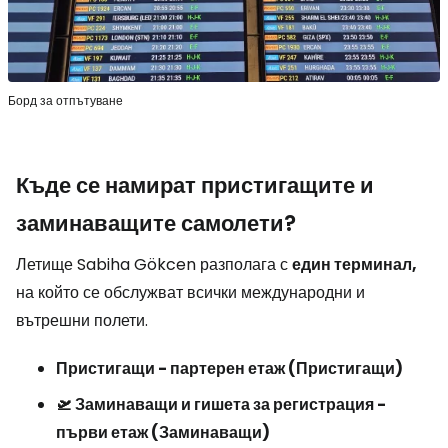
Борд за отпътуване
Къде се намират пристигащите и
заминаващите самолети?
Летище Sabiha Gökcen разполага с
един терминал,
на който се обслужват всички международни и
вътрешни полети.
Пристигащи - партерен етаж (Пристигащи)
🛫 Заминаващи и гишета за регистрация -
първи етаж (Заминаващи)