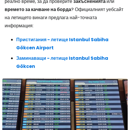
реално време, за да проверите
закъсненията
или
времето за качване на борда
? Официалният уебсайт
на летището винаги предлага най-точната
информация:
Пристигания - летище Istanbul Sabiha
Gökcen Airport
Заминаващи - летище Istanbul Sabiha
Gökcen