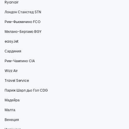
Ryanair
Лондон Станстед STN
Рим-Фьюмичино FCO
Милано-Бергамо BGY
easyJet
Сардиния
Рим-Чампино CIA
Wizz Air
Travel Service
Париж Шарл дьо Гол CDG
Мадейра
Малта
Венеция