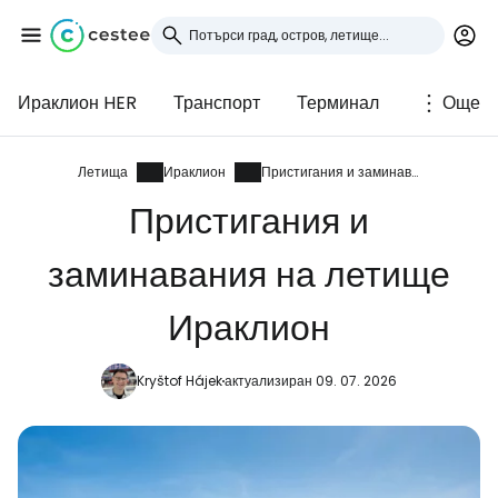
Ираклион HER
Транспорт
Терминал
Още
Влезте в Cestee
... световната общност на туристите
Летища
Ираклион
Пристигания и заминавания
Пристигания и
Продължете с Google
заминавания на летище
Ираклион
Продължете с Facebook
Kryštof Hájek
актуализиран 09. 07. 2026
Продължете с имейл