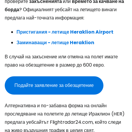
проверите
закъсненията
или
времето за качване на
борда
? Официалният уебсайт на летището винаги
предлага най-точната информация:
Пристигания - летище Heraklion Airport
Заминаващи - летище Heraklion
В случай на закъснение или отмяна на полет имате
право на обезщетение в размер до 600 евро.
Подайте заявление за обезщетение
Алтернативна и по-забавна форма на онлайн
проследяване на полетите до летище Ираклион (HER)
предлага уебсайтът Flightradar24.com, който следи
на живо въздушния трафик в целия свят.