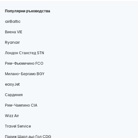
Популярни ръководства
airBaltic
Виена VIE
Ryanair
Лондон Станстед STN
Рим-Фьюмичино FCO
Милано-Бергамо BGY
easyJet
Сардиния
Рим-Чампино CIA
Wizz Air
Travel Service
Париж Шарл дьо Гол CDG