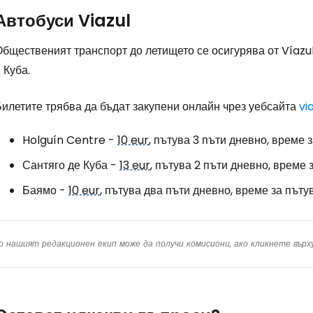
Автобуси Viazul
Общественият транспорт до летището се осигурява от Víazu
 Куба.
Билетите трябва да бъдат закупени онлайн чрез уебсайта
vi
Holguín Centre -
10 eur
, пътува 3 пъти дневно, време 
Сантяго де Куба -
13 eur
, пътува 2 пъти дневно, време 
Баямо -
10 eur
, пътува два пъти дневно, време за пътув
о нашият редакционен екип може да получи комисиони, ако кликнете вър