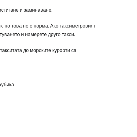
истигане и заминаване.
дължете с Facebook
, но това не е норма. Ако таксиметровият
туването и намерете друго такси.
дължете с имейл
такситата до морските курорти са
кубика