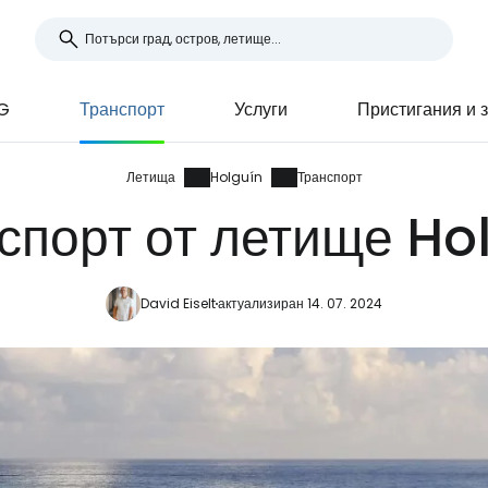
G
Транспорт
Услуги
Пристигания и 
Летища
Holguín
Транспорт
спорт от летище Ho
David Eiselt
актуализиран 14. 07. 2024