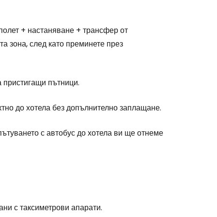
(полет + настаняване + трансфер от
та зона, след като преминете през
а пристигащи пътници.
ектно до хотела без допълнително заплащане.
stee
пътуването с автобус до хотела ви ще отнеме
одължете с Google
ани с таксиметрови апарати.