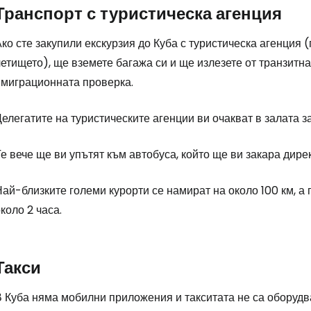
Транспорт с туристическа агенция
ко сте закупили екскурзия до Куба с туристическа агенция 
етището), ще вземете багажа си и ще излезете от транзитна
имиграционната проверка.
елегатите на туристическите агенции ви очакват в залата з
е вече ще ви упътят към автобуса, който ще ви закара дир
Влезте в Ce
ай-близките големи курорти се намират на около 100 км, а 
коло 2 часа.
... световната общност на туристите
Такси
Пр
В Куба няма мобилни приложения и такситата не са оборудв