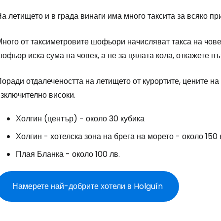
а летището и в града винаги има много таксита за всяко пр
Про
ного от таксиметровите шофьори начисляват такса на човек
офьор иска сума на човек, а не за цялата кола, откажете пъ
Про
оради отдалечеността на летището от курортите, цените на 
изключително високи.
Холгин (център) - около 30 кубика
Холгин - хотелска зона на брега на морето - около 150 
Плая Бланка - около 100 лв.
Намерете най-добрите хотели в Holguín