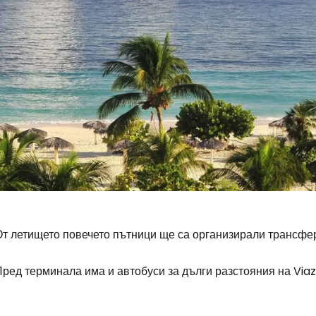
т летището повечето пътници ще са организирали трансфер 
ред терминала има и автобуси за дълги разстояния на Viazu