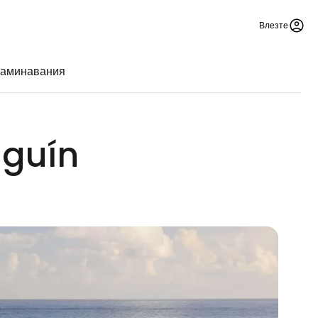
Влезте
заминавания
lguín