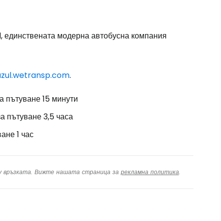
l, единствената модерна автобусна компания
azul.wetransp.com
.
за пътуване 15 минути
за пътуване 3,5 часа
ане 1 час
ху връзката. Вижте нашата страница за
рекламна политика
.