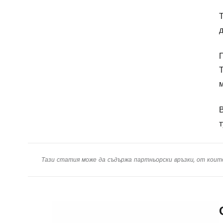
Т
д
П
Т
м
т
Тази статия може да съдържа партньорски връзки, от коит