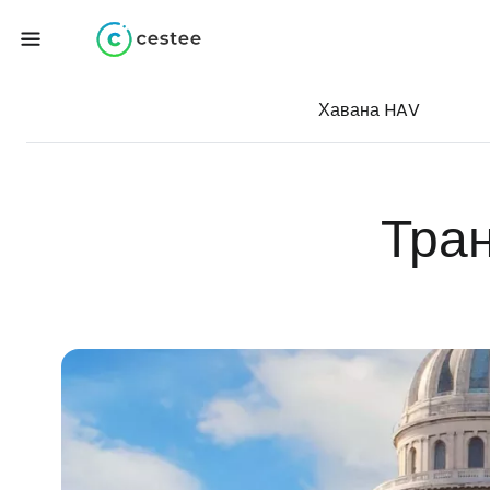
Хавана HAV
Тра