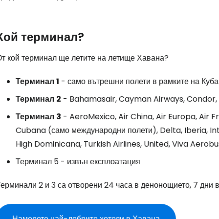
Кой терминал?
От кой терминал ще летите на летище Хавана?
Терминал
1
- само вътрешни полети в рамките на Куба
Терминал
2
- Bahamasair, Cayman Airways, Condor, Ed
Терминал
3
- AeroMexico, Air China, Air Europa, Air F
Cubana (само международни полети), Delta, Iberia, I
Влезте в Ce
High Dominicana, Turkish Airlines, United, Viva Aerob
Терминал 5 - извън експлоатация
... световната общност на туристите
ерминали 2 и 3 са отворени 24 часа в денонощието, 7 дни 
Пр
Намерете най-добрите хотели в Хавана