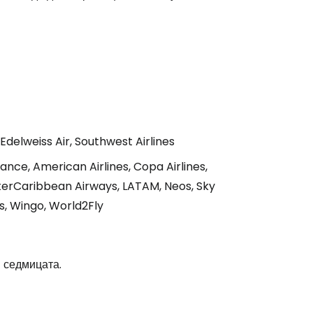
elweiss Air, Southwest Airlines
rance, American Airlines, Copa Airlines,
nterCaribbean Airways, LATAM, Neos, Sky
stee
us, Wingo, World2Fly
в седмицата.
одължете с Google