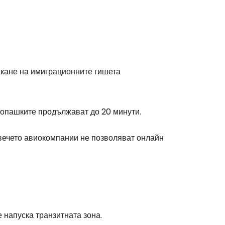
дължете с Facebook
дължете с имейл
акане на имиграционните гишета
 опашките продължават до 20 минути.
овечето авиокомпании не позволяват онлайн
 напуска транзитната зона.