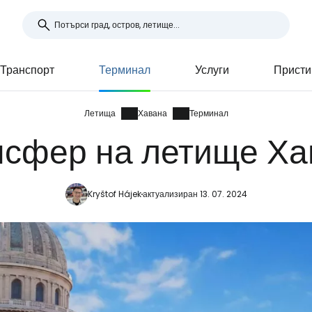
Транспорт
Терминал
Услуги
Присти
Летища
Хавана
Терминал
нсфер на летище Ха
Kryštof Hájek
актуализиран 13. 07. 2024