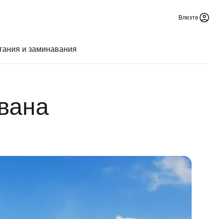
Влезте
гания и заминавания
вана