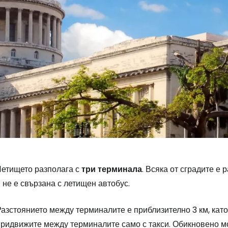
Летището разполага с
три
терминала
. Всяка от сградите е
 не е свързана с летищен автобус.
азстоянието между терминалите е приблизително 3 км, като
придвижите между терминалите само с такси. Обикновено мо