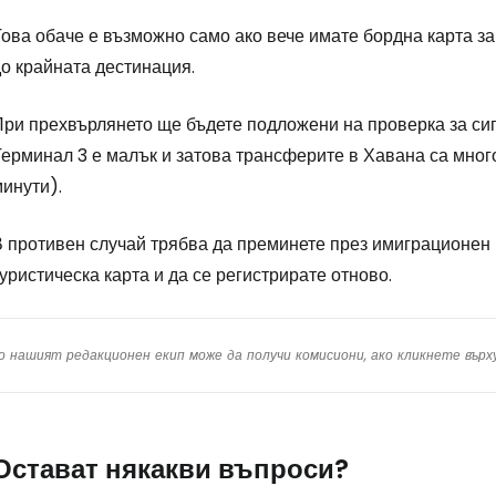
ова обаче е възможно само ако вече имате бордна карта за
о крайната дестинация.
ри прехвърлянето ще бъдете подложени на проверка за сигу
ерминал 3 е малък и затова трансферите в Хавана са много
инути).
В противен случай трябва да преминете през имиграционен 
уристическа карта и да се регистрирате отново.
о нашият редакционен екип може да получи комисиони, ако кликнете вър
Остават някакви въпроси?