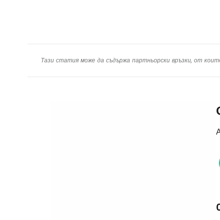
Тази статия може да съдържа партньорски връзки, от коит
А