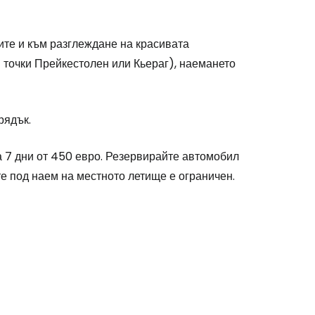
вите и към разглеждане на красивата
 точки Прейкестолен или Кьераг), наемането
рядък.
а 7 дни от 450 евро. Резервирайте автомобил
те под наем на местното летище е ограничен.
stee