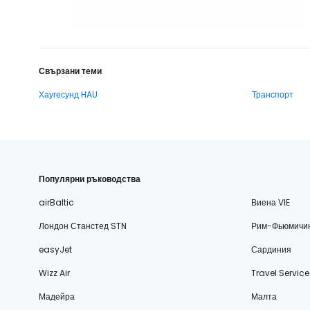
Свързани теми
Хаугесунд HAU
Транспорт
Популярни ръководства
airBaltic
Виена VIE
Лондон Станстед STN
Рим-Фьюмичи
easyJet
Сардиния
Wizz Air
Travel Service
Мадейра
Малта