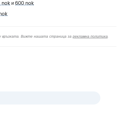
 nok
и
600 nok
nok
ху връзката. Вижте нашата страница за
рекламна политика
.