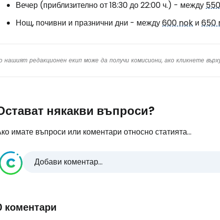
Вечер (приблизително от 18:30 до 22:00 ч.) - между
550
Нощ, почивни и празнични дни - между
600 nok
и
650 
о нашият редакционен екип може да получи комисиони, ако кликнете вър
Остават някакви въпроси?
ко имате въпроси или коментари относно статията...
Добави коментар...
0 коментари