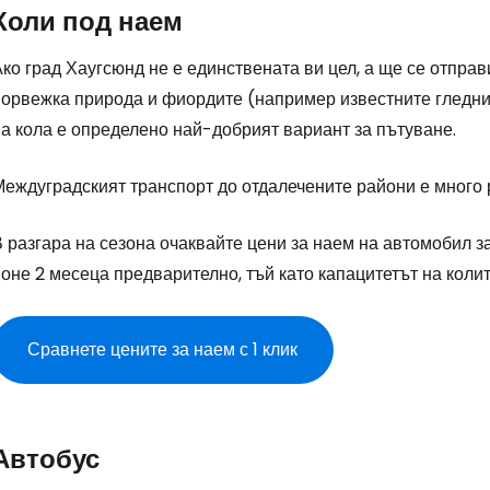
Коли под наем
ко град Хаугсюнд не е единствената ви цел, а ще се отпра
норвежка природа и фиордите (например известните гледни
на кола е определено най-добрият вариант за пътуване.
Междуградският транспорт до отдалечените райони е много 
 разгара на сезона очаквайте цени за наем на автомобил з
оне 2 месеца предварително, тъй като капацитетът на коли
Сравнете цените за наем с 1 клик
Влезте в Ce
Автобус