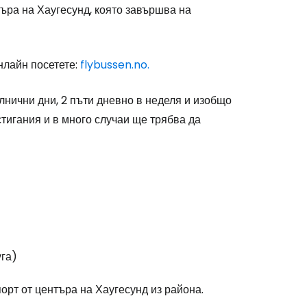
ъра на Хаугесунд, която завършва на
одължете с Google
нлайн посетете:
flybussen.no.
нични дни, 2 пъти дневно в неделя и изобщо
дължете с Facebook
стигания и в много случаи ще трябва да
дължете с имейл
уга)
орт от центъра на Хаугесунд из района.