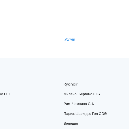
Услуги
Ryanair
но FCO
Милано-Бергамо BGY
Рим-Чампино CIA
Париж Шарл дьо Гол CDG
Венеция