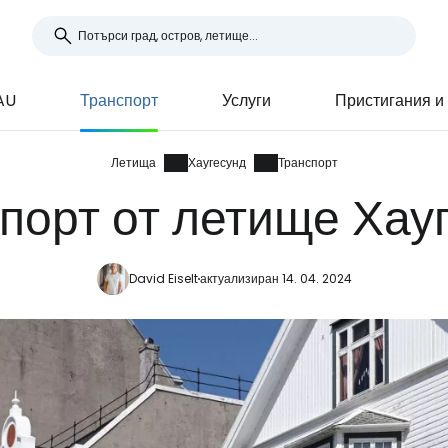
AU
Транспорт
Услуги
Пристигания и
Летища
Хаугесунд
Транспорт
порт от летище Хау
David Eiselt
актуализиран 14. 04. 2024