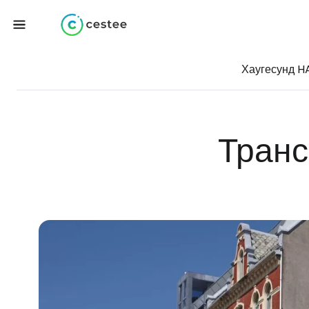
Хаугесунд H
Транс