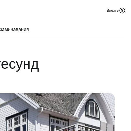
Влезте
 заминавания
гесунд