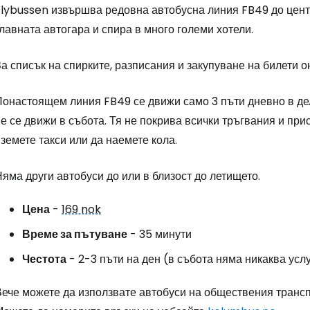
... световната общност на туристите
Flybussen извършва редовна автобусна линия FB49 до цент
лавната автогара и спира в много големи хотели.
Пр
а списък на спирките, разписания и закупуване на билети о
Понастоящем линия FB49 се движи само 3 пъти дневно в дел
Про
е се движи в събота. Тя не покрива всички тръгвания и при
земете такси или да наемете кола.
Про
яма други автобуси до или в близост до летището.
Цена
-
169 nok
Време за пътуване
- 35 минути
Честота
- 2-3 пъти на ден (в събота няма никаква усл
Вече можете да използвате автобуси на обществения трансп