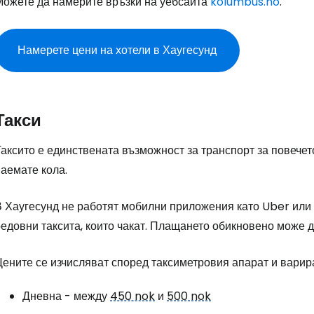
Можете да намерите връзки на уебсайта
kolumbus.no
.
Намерете цени на хотели в Хаугесунд
Такси
аксито е единствената възможност за транспорт за повечето
аемате кола.
 Хаугесунд не работят мобилни приложения като Uber или B
едовни таксита, които чакат. Плащането обикновено може д
ените се изчисляват според таксиметровия апарат и варира
Дневна - между
450 nok
и
500 nok