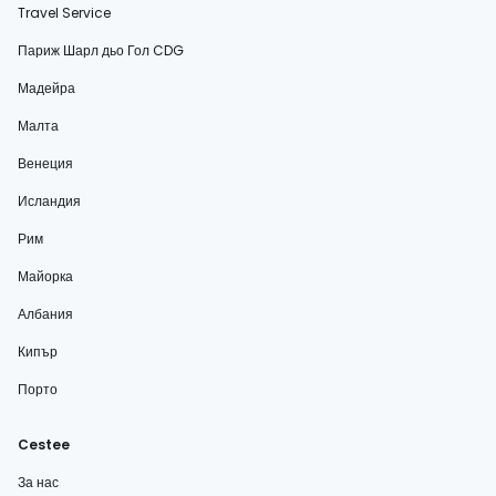
Travel Service
Париж Шарл дьо Гол CDG
Мадейра
Малта
Венеция
Исландия
Рим
Майорка
Албания
Кипър
Порто
Cestee
За нас