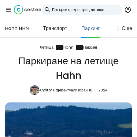
Hahn HHN
Транспорт
Паркинг
Още
Влезте в Cestee
... световната общност на туристите
Летища
Hahn
Паркинг
Паркиране на летище
Продължете с Google
Hahn
Kryštof Hájek
актуализиран 16. 11. 2024
Продължете с Facebook
Продължете с имейл