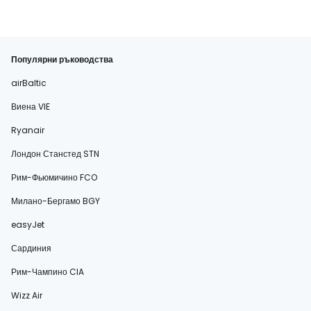
Популярни ръководства
airBaltic
Виена VIE
Ryanair
Лондон Станстед STN
Рим-Фьюмичино FCO
Милано-Бергамо BGY
easyJet
Сардиния
Рим-Чампино CIA
Wizz Air