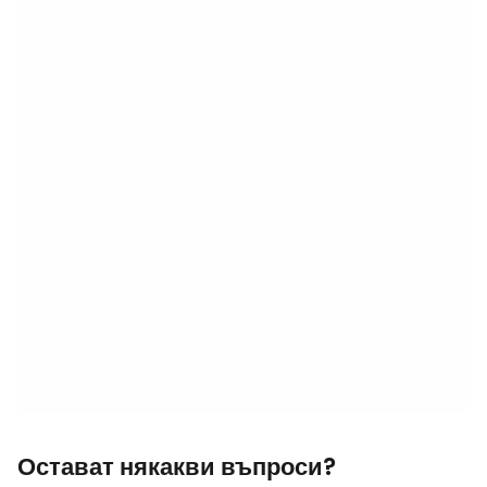
Остават някакви въпроси?