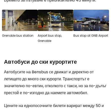
Времето за пътуване е приблизително 45 минути.
Grenoble bus station
Airport bus stop,
Bus stop at GNB Airport
Grenoble
Автобуси до ски курортите
Автобусите на Bensbus се движат и директно от
летището до много ски курорти. Транспортът е
значително по-евтин, отколкото с такси, но за по-дълъг
престой е по-изгодно да наемете автомобил.
Цените на еднопосочните билети варират между 50 и