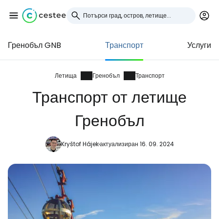
Гренобъл GNB
Транспорт
Услуги
Влезте в Cestee
... световната общност на туристите
Летища
Гренобъл
Транспорт
Транспорт от летище
Продължете с Google
Гренобъл
Kryštof Hájek
актуализиран 16. 09. 2024
Продължете с Facebook
Продължете с имейл