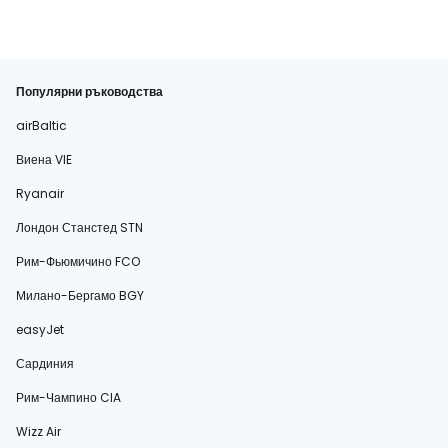
Популярни ръководства
airBaltic
Виена VIE
Ryanair
Лондон Станстед STN
Рим-Фьюмичино FCO
Милано-Бергамо BGY
easyJet
Сардиния
Рим-Чампино CIA
Wizz Air