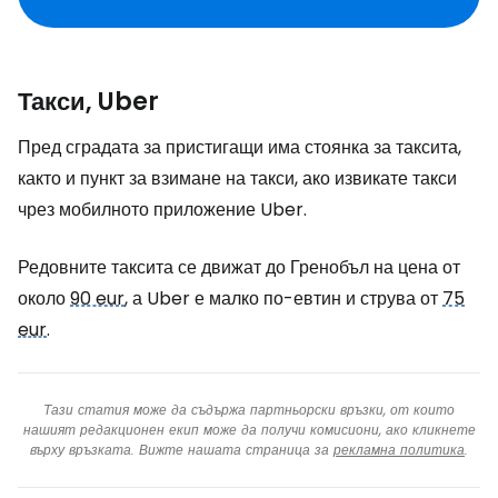
Такси, Uber
Пред сградата за пристигащи има стоянка за таксита,
както и пункт за взимане на такси, ако извикате такси
чрез мобилното приложение Uber.
Редовните таксита се движат до Гренобъл на цена от
около
90 eur
, а Uber е малко по-евтин и струва от
75
eur
.
Тази статия може да съдържа партньорски връзки, от които
нашият редакционен екип може да получи комисиони, ако кликнете
върху връзката. Вижте нашата страница за
рекламна политика
.