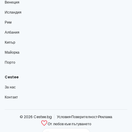
Венеция
Исландия
Рим
Албания
Кипър
Майорка
Порто
Cestee
За нас
Контакт
© 2026 Cestee.bg
Условия
Поверителност
Реклама
От любов към пътуването
cestee.com