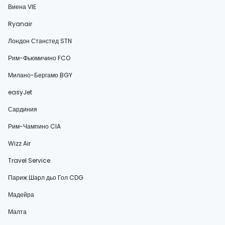
Виена VIE
Ryanair
Лондон Станстед STN
Рим-Фьюмичино FCO
Милано-Бергамо BGY
easyJet
Сардиния
Рим-Чампино CIA
Wizz Air
Travel Service
Париж Шарл дьо Гол CDG
Мадейра
Малта