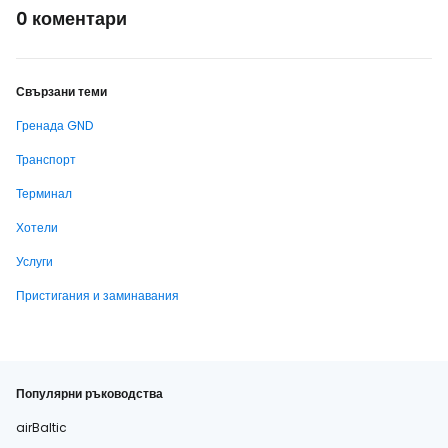
0 коментари
Свързани теми
Гренада GND
Транспорт
Терминал
Хотели
Услуги
Пристигания и заминавания
Популярни ръководства
airBaltic