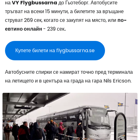
на
VY
Flygbussarna
до Гьотеборг. Автобусите
тръгват на всеки 15 минути, а билетите за връщане
струват 269 сек, когато се закупят на място, или
по-
евтино онлайн
- 239 сек
.
Купете билети на flygbussarna.se
Автобусните спирки се намират точно пред терминала
на летището и в центъра на града на гара Nils Ericson.