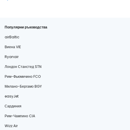
Популярни ръководства
airBaltic
Виена VIE
Ryanair
Лондон Станстед STN
Рим-Фьюмичино FCO
Милано-Бергамо BGY
easyJet
Сардиния
Рим-Чампино CIA
Wizz Air