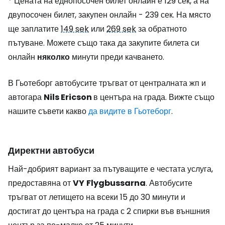
* Цената на еднопосочен билет онлайн е 129 сек, а на
двупосочен билет, закупен онлайн - 239 сек. На място
ще заплатите
149 sek
или
269 sek
за обратното
пътуване. Можете също така да закупите билета си
онлайн
няколко
минути преди качването.
В Гьотеборг автобусите тръгват от централната жп и
автогара
Nils Ericson
в центъра на града. Вижте също
нашите съвети какво
да видите в Гьотеборг
.
Директни автобуси
Най-добрият вариант за пътуващите е честата услуга,
предоставяна от
VY
Flygbussarna
. Автобусите
тръгват от летището на всеки 15 до 30 минути и
достигат до центъра на града с 2 спирки във външния