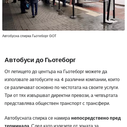
Автобусна спирка Гьотеборг GOT
Автобуси до Гьотеборг
От летището до центъра на Гьотеборг можете да
използвате автобусите на 4 различни компании, които
се различават основно по честотата на своите услуги.
Три от тях извършват директни превози, а четвъртата
представлява обществен транспорт с трансфери.
Автобусната спирка се намира
непосредствено пред
терминала
. След като излезете от зоната за