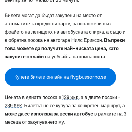
център за по-малко от 25 минути.
Билети могат да бъдат закупени на място от
автоматите за кредитни карти, разположени във
фоайето на летището, на автобусната спирка, а също и
в обратна посока на автогара Нилс Ериксон.
Въпреки
това можете да получите най-ниската цена, като
закупите онлайн
на уебсайта на компанията:
Купете билети онлайн на flygbussarna.se
Цената в едната посока е
129 SEK
, а в двете посоки -
239 SEK
. Билетът не се купува за конкретен маршрут, а
може да се използва за всеки автобус
в рамките на 3
месеца от закупуването му.