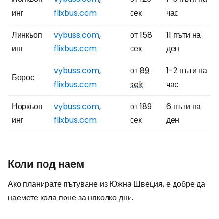
инг
flixbus.com
сек
час
Линкьоп
vybuss.com
,
от 158
11 пъти на
инг
flixbus.com
сек
ден
vybuss.com
,
от
89
1-2 пъти на
Борос
flixbus.com
sek
час
Норкьоп
vybuss.com
,
от 189
6 пъти на
инг
flixbus.com
сек
ден
Коли под наем
Ако планирате пътуване из Южна Швеция, е добре да
наемете кола поне за няколко дни.