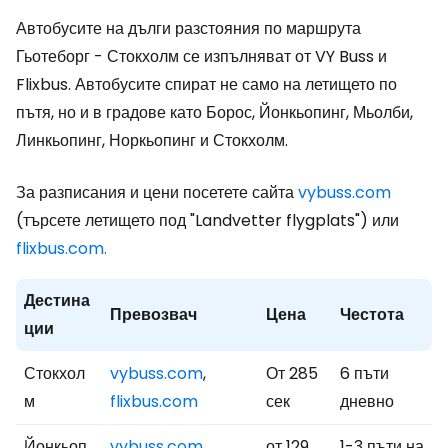
Автобусите на дълги разстояния по маршрута
Гьотеборг - Стокхолм се изпълняват от VY Buss и
Flixbus. Автобусите спират не само на летището по
пътя, но и в градове като Борос, Йонкьопинг, Мьолби,
Линкьопинг, Норкьопинг и Стокхолм.
За разписания и цени посетете сайта
vybuss.com
(търсете летището под "Landvetter flygplats") или
flixbus.com.
Дестина
Превозвач
Цена
Честота
ции
Стокхол
vybuss.com
,
От 285
6 пъти
м
flixbus.com
сек
дневно
Йонкьоп
vybuss.com
,
от 129
1-3 пъти на