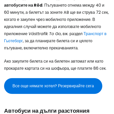
автобусите на Röd
. Пътуването отнема между 40 и
60 минути, а билетът за зоните AB ще ви струва 72 сек,
когато е закупен чрез мобилното приложение. В
идеалния случай можете да използвате мобилното
приложение
Västtrafik To Go
, вж. раздел
Транспорт в
Гьотеборг
, за да планирате билета си и цялото
пътуване, включително прекачванията.
Ако закупите билета си на билетен автомат или като
прокарате картата си на шофьора, ще платите 86 сек.
Все още нямате хотел? Резервирайте сега
Автобуси на дълги разстояния