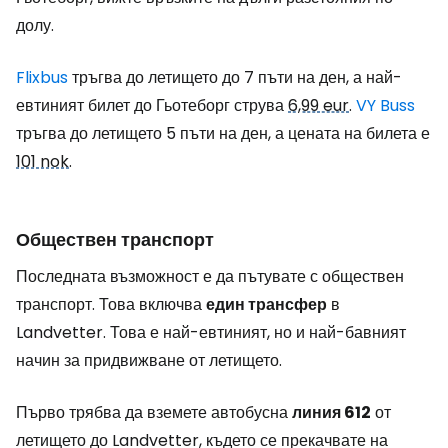
долу.
Flixbus
тръгва до летището до 7 пъти на ден, а най-
евтиният билет до Гьотеборг струва
6,99 eur
.
VY Buss
тръгва до летището 5 пъти на ден, а цената на билета е
101 nok
.
Обществен транспорт
Последната възможност е да пътувате с обществен
транспорт. Това включва
един трансфер
в
Landvetter. Това е най-евтиният, но и най-бавният
начин за придвижване от летището.
Първо трябва да вземете автобусна
линия 612
от
летището до Landvetter, където се прекачвате на