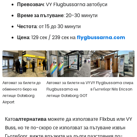
Превозвач
: VY Flugbussarna автобуси
Време за пътуване
: 20-30 минути
Честота
: от 15 до 30 минути
Цена
: 129 сек / 239 сек на
flygbussarna.com
Автомат за билети до
Автомат за билети на VY
VY Flygbussarna спира
обменното бюро на
Flugbussarna на
в Гьотеборг Nils Ericson
летище Goteborg
летище Goteborg GOT
Airport
Като
алтернатива
можете да използвате Flixbus или VY
Buss, но те по-скоро се използват за пътуване извън
Гьотеборг, вижте връзките на дълги разстояния по-