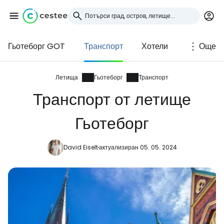
Гьотеборг GOT
Транспорт
Хотели
Още
Влезте в Cestee
... световната общност на туристите
Летища
Гьотеборг
Транспорт
Транспорт от летище
Продължете с Google
Гьотеборг
David Eiselt
актуализиран 05. 05. 2024
Продължете с Facebook
Продължете с имейл