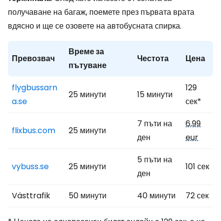
получаване на багаж, поемете през първата врата
вдясно и ще се озовете на автобусната спирка.
Време за
Превозвач
Честота
Цена
пътуване
flygbussarn
129
25 минути
15 минути
a.se
сек*
7 пъти на
6,99
flixbus.com
25 минути
ден
eur
5 пъти на
vybuss.se
25 минути
101 сек
ден
Västtrafik
50 минути
40 минути
72 сек