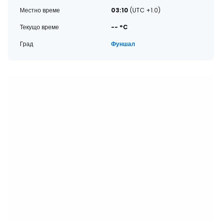
Местно време
03:10
(UTC +1.0)
Текущо време
-- °C
Град
Фуншал