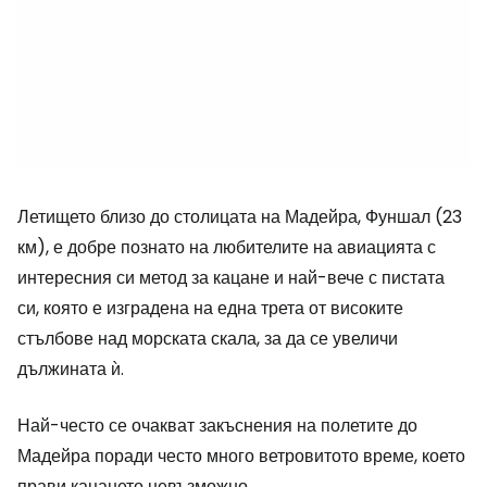
Летището близо до столицата на Мадейра, Фуншал (23
км), е добре познато на любителите на авиацията с
интересния си метод за кацане и най-вече с пистата
си, която е изградена на една трета от високите
стълбове над морската скала, за да се увеличи
дължината ѝ.
Най-често се очакват закъснения на полетите до
Мадейра поради често много ветровитото време, което
прави кацането невъзможно.