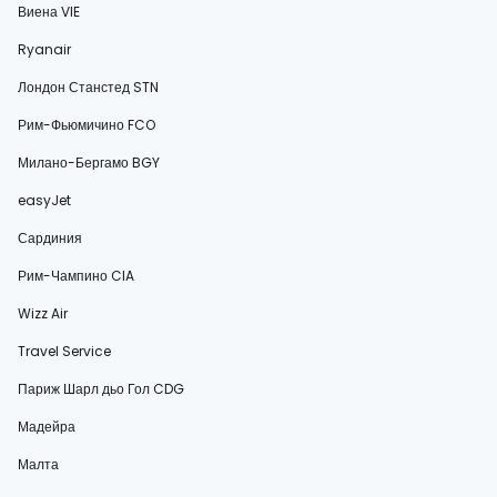
Виена VIE
Ryanair
Лондон Станстед STN
Рим-Фьюмичино FCO
Милано-Бергамо BGY
easyJet
Сардиния
Рим-Чампино CIA
Wizz Air
Travel Service
Париж Шарл дьо Гол CDG
Мадейра
Малта