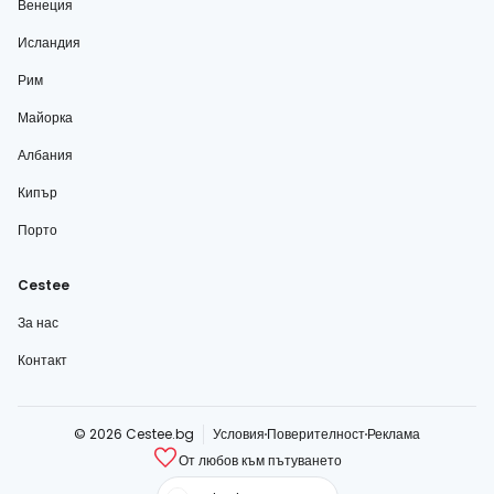
Венеция
Исландия
Рим
Майорка
Албания
Кипър
Порто
Cestee
За нас
Контакт
© 2026 Cestee.bg
Условия
Поверителност
Реклама
От любов към пътуването
cestee.com