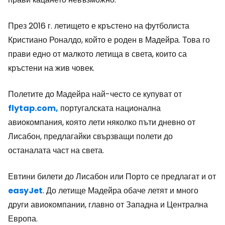
През 2016 г. летището е кръстено на футболиста
Кристиано Роналдо, който е роден в Мадейра. Това го
прави едно от малкото летища в света, които са
кръстени на жив човек.
Полетите до Мадейра най-често се купуват от
flytap.com,
португалската национална
авиокомпания, която лети няколко пъти дневно от
Лисабон, предлагайки свързващи полети до
останалата част на света.
Евтини билети до Лисабон или Порто се предлагат и от
easyJet
. До летище Мадейра обаче летят и много
други авиокомпании, главно от Западна и Централна
Европа.