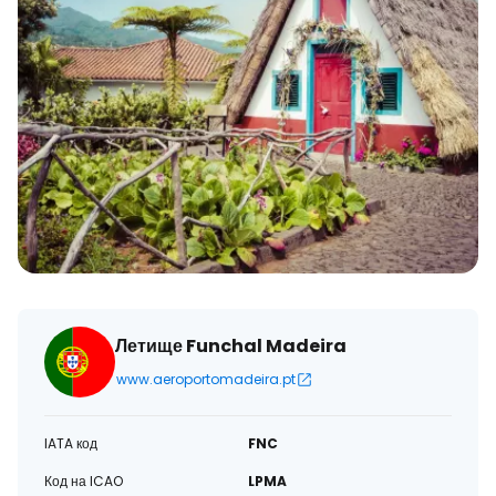
Летище Funchal Madeira
www.aeroportomadeira.pt
IATA код
FNC
Код на ICAO
LPMA