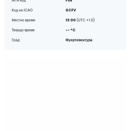
IATA код
FUE
Код на ICAO
GCFV
Местно време
13:00
(UTC +1.0)
Текущо време
-- °C
Град
Фуертевентура