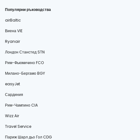
Популярни ръководства
airBaltic
Виена VIE
Ryanair
Лондон Станстед STN
Рим-Фьюмичино FCO
Милано-Бергамо BGY
easyJet
Сардиния
Рим-Чампино CIA
Wizz Air
Travel Service
Париж Шарл дьо Гол CDG