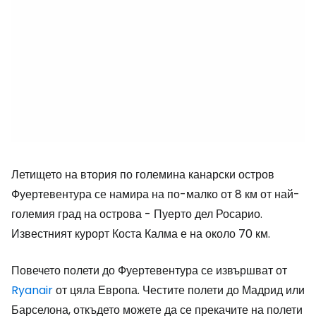
Летището на втория по големина канарски остров
Фуертевентура се намира на по-малко от 8 км от най-
големия град на острова - Пуерто дел Росарио.
Известният курорт Коста Калма е на около 70 км.
Повечето полети до Фуертевентура се извършват от
Ryanair
от цяла Европа. Честите полети до Мадрид или
Барселона, откъдето можете да се прекачите на полети