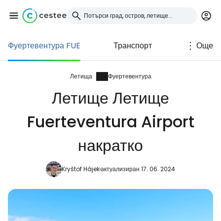
Фуертевентура FUE
Транспорт
Още
Влезте в Cestee
... световната общност на туристите
Летища
Фуертевентура
Летище Летище
Продължете с Google
Fuerteventura Airport
накратко
Продължете с Facebook
Kryštof Hájek
актуализиран 17. 06. 2024
Продължете с имейл