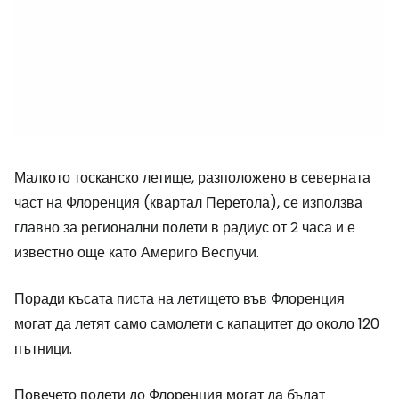
Малкото тосканско летище, разположено в северната
част на Флоренция (квартал Перетола), се използва
главно за регионални полети в радиус от 2 часа и е
известно още като Америго Веспучи.
Поради късата писта на летището във Флоренция
могат да летят само самолети с капацитет до около 120
пътници.
Повечето полети до Флоренция могат да бъдат