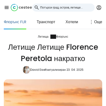
Флорънс FLR
Транспорт
Хотели
Още
Влезте в Cestee
... световната общност на туристите
Летища
Флорънс
Летище Летище Florence
Продължете с Google
Peretola накратко
David Eiselt
актуализиран 23. 04. 2025
Продължете с Facebook
Продължете с имейл