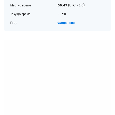
Местно време
09:47
(UTC +2.0)
Текущо време
-- °C
Град
Флоренция