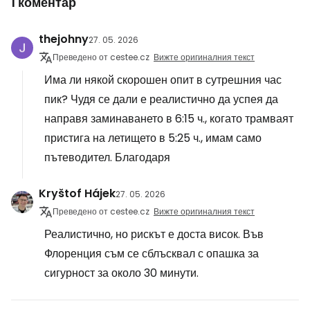
1 коментар
thejohny
27. 05. 2026
Преведено от cestee.cz
Вижте оригиналния текст
Има ли някой скорошен опит в сутрешния час
пик? Чудя се дали е реалистично да успея да
направя заминаването в 6:15 ч., когато трамваят
пристига на летището в 5:25 ч., имам само
пътеводител. Благодаря
Kryštof Hájek
27. 05. 2026
Преведено от cestee.cz
Вижте оригиналния текст
Реалистично, но рискът е доста висок. Във
Флоренция съм се сблъсквал с опашка за
сигурност за около 30 минути.