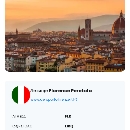
Летище Florence Peretola
www.aeroporto.firenze.it
IATA код
FLR
Код на ICAO
LIRQ