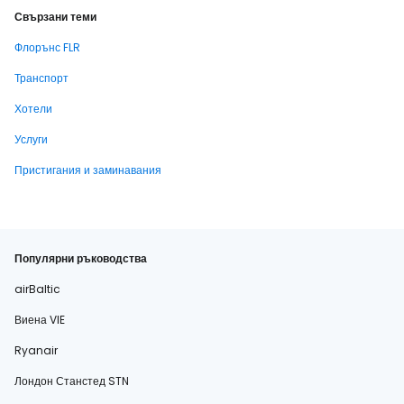
Свързани теми
Флорънс FLR
Транспорт
Хотели
Услуги
Пристигания и заминавания
Популярни ръководства
airBaltic
Виена VIE
Ryanair
Лондон Станстед STN