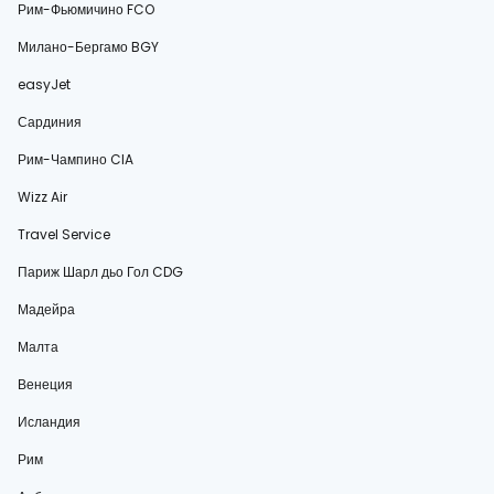
Рим-Фьюмичино FCO
Милано-Бергамо BGY
easyJet
Сардиния
Рим-Чампино CIA
Wizz Air
Travel Service
Париж Шарл дьо Гол CDG
Мадейра
Малта
Венеция
Исландия
Рим