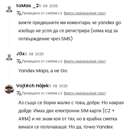
toMas _2
11. 08. 2025
Преведено от cestee.cz
Вижте оригиналния текст
вижте предишните ми коментари, че yandex go
изобщо не успя да се регистрира (няма код за
потвърждение чрез SMS)
J0x
11. 08. 2025
Преведено от cestee.cz
Вижте оригиналния текст
Yandex Maps, а не Go.
Vojtěch Hájek
11. 08. 2025
Преведено от cestee.cz
Вижте оригиналния текст
Аз също се борих малко с това, добре. Но накрая
дойде. Имах две електронни SIM карти (CZ +
ARM) и не знам коя от тях, но в крайна сметка
винаги се получаваше. Но да, точно Yandex