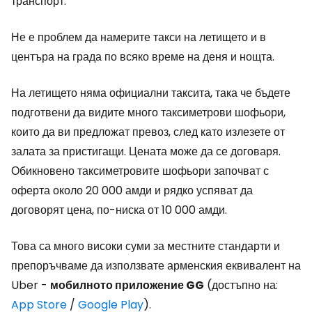
транспорт.
Не е проблем да намерите такси на летището и в
центъра на града по всяко време на деня и нощта.
На летището няма официални таксита, така че бъдете
подготвени да видите много таксиметрови шофьори,
които да ви предложат превоз, след като излезете от
залата за пристигащи. Цената може да се договаря.
Обикновено таксиметровите шофьори започват с
оферта около 20 000 амди и рядко успяват да
договорят цена, по-ниска от 10 000 амди.
Това са много високи суми за местните стандарти и
препоръчваме да използвате арменския еквивалент на
Uber -
мобилното приложение GG
(достъпно на
:
App Store
/
Google Play
)
.