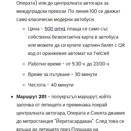
Операта) или до централната автогара за
междуградски превози. По линия 100 се движат
само класически модерни автобуси.
Цена -
500 amd
, плаща се само със
собствена безконтактна карта в автобуса
или можете да си купите хартиен билет с QR
код от оранжевия автомат на TelCell
Работно време - от 5:30 ч. до 23:00 ч.
Време за пътуване - 30 минути
Честота - 40 минути
Маршрут
201
- полукръгъл маршрут, който
започва от летището и преминава покрай
централната автогара, Операта и Синята джамия
до метростанция "Йеритасардакан". След това се
връща до летището през Площада на