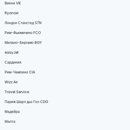
Виена VIE
Ryanair
Лондон Станстед STN
Рим-Фьюмичино FCO
Милано-Бергамо BGY
easyJet
Сардиния
Рим-Чампино CIA
Wizz Air
Travel Service
Париж Шарл дьо Гол CDG
Мадейра
Малта