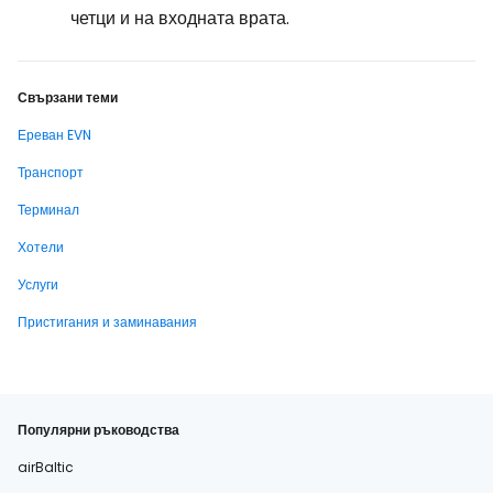
четци и на входната врата.
Свързани теми
Ереван EVN
Транспорт
Терминал
Хотели
Услуги
Пристигания и заминавания
Популярни ръководства
airBaltic