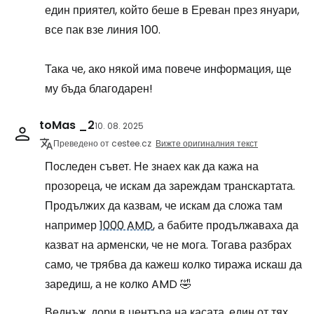
един приятел, който беше в Ереван през януари,
все пак взе линия 100.
Така че, ако някой има повече информация, ще
му бъда благодарен!
toMas _2
10. 08. 2025
Преведено от cestee.cz
Вижте оригиналния текст
Последен съвет. Не знаех как да кажа на
прозореца, че искам да зареждам транскартата.
Продължих да казвам, че искам да сложа там
например
1000 AMD
, а бабите продължаваха да
казват на арменски, че не мога. Тогава разбрах
само, че трябва да кажеш колко тиража искаш да
заредиш, а не колко AMD 🤣
Веднъж, дори в центъра на касата, един от тях