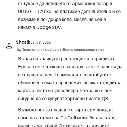
пътуване до летището от Арменския пазар в
00:15 ч. - 170 kč, но платихме допълнително и се
возихме в по-добра кола, мисля, че беше
някакъв Dodge SUV.
Sharik
03. 08. 2025
Преведено от cestee.cz
Вижте оригиналния текст
В края на краищата революцията в трафика в
Ереван не е толкова славна, когато се наложи да
се плаща за нея. Терминалите в автобусите
обикновено имаха проблеми с чешката кредитна
карта, а често и с револвера. Ето защо е по-
сигурно да се купуват хартиени билети QR.
Възможност за плащане с карта съм виждал
само на автомат на TelCell може би два пъти,
иначе само в брой. Ако искате да си купите