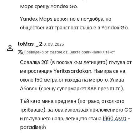
Maps срещу Yandex Go.
Yandex Maps вероятно е по-добра, но
общественият транспорт също е в Yandex Go.
toMas _2
10. 08. 2025
Преведено от cestee.cz
Вижте оригиналния текст
Совалка 201 (в посока към летището) пътува от
метростанция Yeritasardakan. Намира се на
около 150 метра от изхода на метрото. Улица
Абовян (срещу супермаркет SAS през пътя).
Тъй като мина пред мен (по-рано, отколкото
трябваше), затова използвах приложението GG
и пътуването напр. летището стана
1960 AMD
-
paradise👍