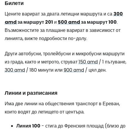
Билети
Цените варират за двата летищни маршрута и са
300
amd
за маршрут 201
и
500 amd
за маршрут 100
.
Възможностите за плащане варират в зависимост от
линията, вижте подробности по-долу.
Други автобусни, тролейбусни и микробусни маршрути
из града, както и метрото, струват
150 amd
/ 1 пътуване,
300 amd
/ 180 минути или
900 amd
/ цял ден.
Линии и разписания
Има две линии на обществения транспорт в Ереван,
които водят до летището от центъра.
Линия
100
- стига до Френския площад (близо до