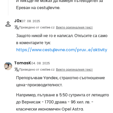
И никъде не можах да намеря пътеводител за
Ереван на cestujlevne.
J0x
07. 08. 2025
Преведено от cestee.cz
Вижте оригиналния текст
Защото никой не го е написал. Откъсите са само
в коментарите тук:
https://www.cestujlevne.com/pruv...e/aktivity
TomasK
04. 08. 2025
Преведено от cestee.cz
Вижте оригиналния текст
Препоръчвам Yandex, страхотно съотношение
цена-производителност.
Например, пътуване в 5:50 сутринта от летището
до Вернисаж - 1700 драма - 96 хил. лв. -
класически икономичен Opel Astra.