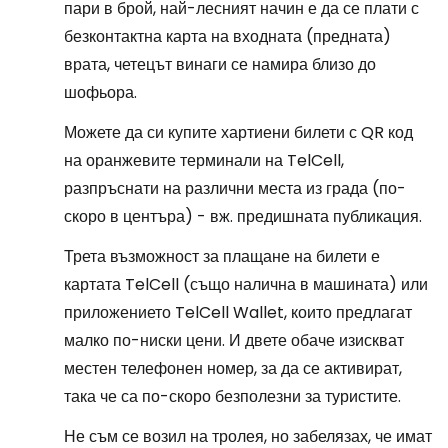
пари в брой, най-лесният начин е да се плати с
безконтактна карта на входната (предната)
врата, четецът винаги се намира близо до
шофьора.
Можете да си купите хартиени билети с QR код
на оранжевите терминали на TelCell,
разпръснати на различни места из града (по-
скоро в центъра) - вж. предишната публикация.
Трета възможност за плащане на билети е
картата TelCell (също налична в машината) или
приложението TelCell Wallet, които предлагат
малко по-ниски цени. И двете обаче изискват
местен телефонен номер, за да се активират,
така че са по-скоро безполезни за туристите.
Не съм се возил на тролея, но забелязах, че имат