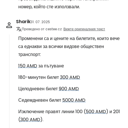
номер, който сте използвали.
Sharik
31. 07. 2025
Преведено от cestee.cz
Вижте оригиналния текст
Променени са и цените на билетите, които вече
са еднакви за всички видове обществен
транспорт:
150 AMD
за пътуване
180-минутен билет
300 AMD
Целодневен билет
900 AMD
Седемдневен билет
5000 AMD
Изключение правят линии 100 (
500 AMD
) и 201
(
300 AMD
).