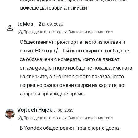
можеше да говори английски.
toMas _2
10. 08. 2025
Преведено от cestee.cz
Вижте оригиналния текст
Общественият транспорт е често използван и
евтин. НОһттр://....Тъй като спирките изобщо не
са обозначени с номерата, които се движат
оттам, google maps изобщо не показва имената
на спирките, а t-armenia.com показва често
погрешно разположени спирки на картите, по-
добре си предвидете време.
Vojtěch Hájek
10. 08. 2025
Преведено от cestee.cz
Вижте оригиналния текст
В Yandex общественият транспорт е доста