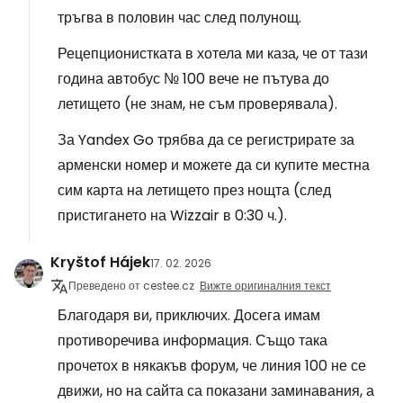
тръгва в половин час след полунощ.
Рецепционистката в хотела ми каза, че от тази
година автобус № 100 вече не пътува до
летището (не знам, не съм проверявала).
За Yandex Go трябва да се регистрирате за
арменски номер и можете да си купите местна
сим карта на летището през нощта (след
пристигането на Wizzair в 0:30 ч.).
Kryštof Hájek
17. 02. 2026
Преведено от cestee.cz
Вижте оригиналния текст
Благодаря ви, приключих. Досега имам
противоречива информация. Също така
прочетох в някакъв форум, че линия 100 не се
движи, но на сайта са показани заминавания, а