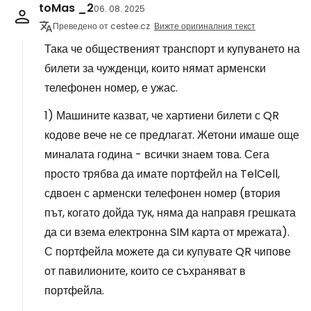
toMas _2
06. 08. 2025
Преведено от cestee.cz
Вижте оригиналния текст
Така че общественият транспорт и купуването на
билети за чужденци, които нямат арменски
телефонен номер, е ужас.
1) Машините казват, че хартиени билети с QR
кодове вече не се предлагат. Жетони имаше още
миналата година - всички знаем това. Сега
просто трябва да имате портфейл на TelCell,
сдвоен с арменски телефонен номер (втория
път, когато дойда тук, няма да направя грешката
да си взема електронна SIM карта от мрежата).
С портфейла можете да си купувате QR чипове
от павилионите, които се съхраняват в
портфейла.