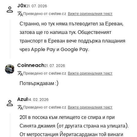
J0x
21. 07. 2026
Преведено от cestee.cz
Вижте оригиналния текст
Странно, но тук няма пътеводител за Ереван,
затова ще го напиша тук. Общественият
транспорт в Ереван вече поддържа плащания
чрез Apple Pay и Google Pay.
Coinneach
21. 07. 2026
Преведено от cestee.cz
Вижте оригиналния текст
Потвърждавам :)
Azul
14. 02. 2026
Преведено от cestee.cz
Вижте оригиналния текст
201 в посока към летището се спира и при
Синята джамия (от другата страна на улицата).
От метростанция Йеритасардакан той винаги