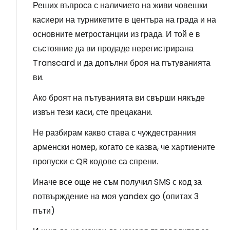
Реших въпроса с наличието на живи човешки
касиери на турникетите в центъра на града и на
основните метростанции из града. И той е в
състояние да ви продаде нерегистрирана
Transcard и да допълни броя на пътуванията
ви.
Ако броят на пътуванията ви свърши някъде
извън тези каси, сте прецакани.
Не разбирам какво става с чуждестранния
арменски номер, когато се казва, че хартиените
пропуски с QR кодове са спрени.
Иначе все още не съм получил SMS с код за
потвърждение на моя yandex go (опитах 3
пъти)