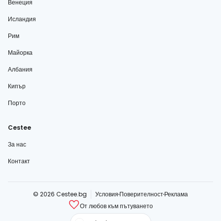
Венеция
Исландия
Рим
Майорка
Албания
Кипър
Порто
Cestee
За нас
Контакт
© 2026 Cestee.bg
Условия
Поверителност
Реклама
От любов към пътуването
cestee.com