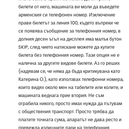
билети от него, машината ви моли да въведете
арменския си телефонен номер. Изключение
прави билетът за линия 100, където въпреки че
се появява съобщение за телефонния номер, в
долния десен ъгъл на дисплея има малък бутон
SKIP, след чието натискане можете да купите
билета без телефонния номер. Тази опция не е
налична за другите видове билети. Аз го реших
(надявам се, че няма да бъда критикувана като
Катерина О.), като използвах телефонни номера,
които видях около мен на табелите или колите, и
машината веднага прие втория. Не съм
ограбила никого, просто имах нужда да пътувам
с обществения транспорт. Просто трябва да
платите точната сума, апаратът не дава ресто и
превежда излишните пари на телефонния