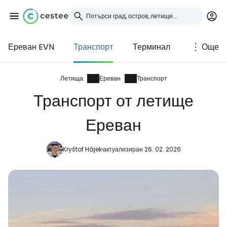
Ереван EVN
Транспорт
Терминал
Още
Влезте в Cestee
... световната общност на туристите
Летища
Ереван
Транспорт
Транспорт от летище
Продължете с Google
Ереван
Kryštof Hájek
актуализиран 26. 02. 2026
Продължете с Facebook
Продължете с имейл