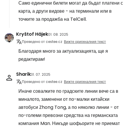
Само единични билети могат да бъдат платени с
карта, а други видове - на терминали или в
точките за продажба на TelCell.
Kryštof Hájek
01. 08. 2025
Преведено от cestee.cz
Вижте оригиналния текст
Благодаря много за актуализацията, ще я
редактирам!
Sharik
31. 07. 2025
Преведено от cestee.cz
Вижте оригиналния текст
Иначе совалките по градските линии вече са в
миналото, заменени от по-малки китайски
автобуси Zhong Tong, а по няколко линии - от
по-големи превозни средства на германската
компания Man. Никъде шофьорите не приемат