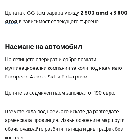
Цената с GG taxi варира между
2 900 amd
и
3 800
amd
в зависимост от текущото търсене.
Наемане на автомобил
На летището оперират и добре познати
мултинационални компании за коли под наем като
Europcar, Alamo, Sixt и Enterprise.
Цените за седмичен наем започват от 190 евро.
Вземете кола под наем, ако искате да разгледате
арменската провинция. Извън основните маршрути
обаче очаквайте разбити пътища и див трафик без
контрол.