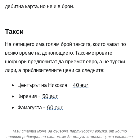
дебитна карта, но не и в брой.
Такси
На летището има голям брой таксита, които чакат по
всяко време на денонощието. Таксиметровите
шофьори предпочитат да приемат евро, а не турски
лири, а приблизителните цени са следните:
Центърът на Никозия -
40 eur
Кирения -
50 eur
Фамагуста -
60 eur
Тази статия може да съдържа партньорски връзки, от които
нашият редакционен екип може да получи комисиони, ако кликнете