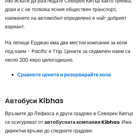
Ако искате да разгледате Северен Кипър както трябва,
дори и с не толкова ясния обществен транспорт,
наемането на автомобил определено е най-добрият
вариант.
На летище Ерджан има две местни компании за коли
под наем - Pacific и Trip. Цените за седмичен наем са
около 200 евро целогодишно.
Сравнете цените и резервирайте кола
Автобуси Kibhas
Връзките до Лефкоса и други градове в Северен Кипър
се осигуряват от
автобусната компания Kibhas
. Има
директни връзки до следните градове: