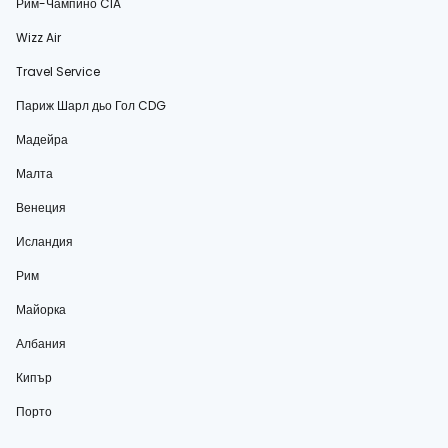
Рим-Чампино CIA
Wizz Air
Travel Service
Париж Шарл дьо Гол CDG
Мадейра
Малта
Венеция
Исландия
Рим
Майорка
Албания
Кипър
Порто