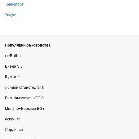
Транспорт
Услуги
Популярни ръководства
airBaltic
Виена VIE
Ryanair
Лондон Станстед STN
Рим-Фьюмичино FCO
Милано-Бергамо BGY
easyJet
Сардиния