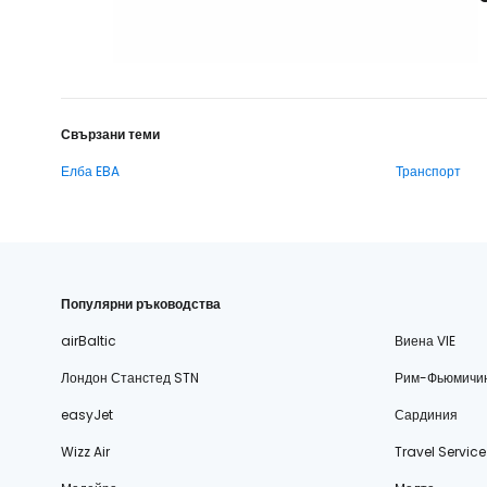
Свързани теми
Елба EBA
Транспорт
Популярни ръководства
airBaltic
Виена VIE
Лондон Станстед STN
Рим-Фьюмичи
easyJet
Сардиния
Wizz Air
Travel Service