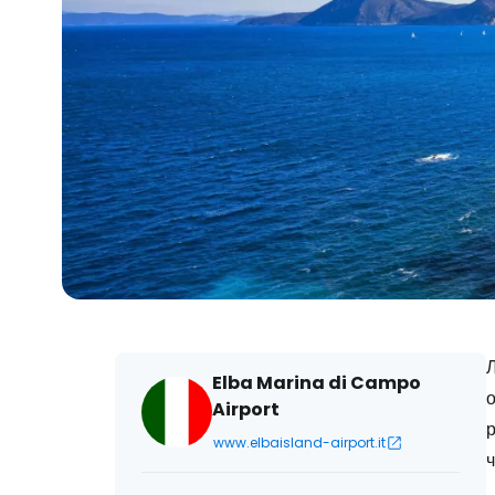
Elba Marina di Campo
Airport
www.elbaisland-airport.it
ч