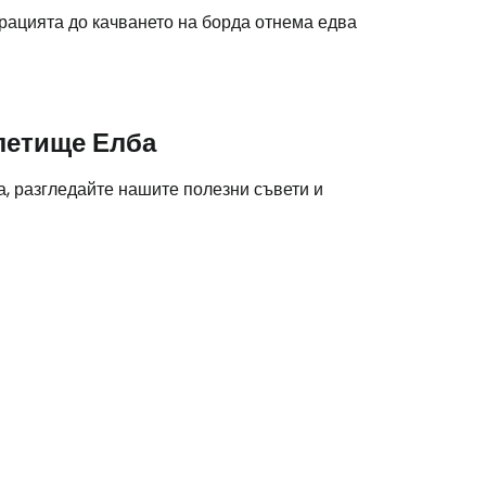
рацията до качването на борда отнема едва
одължете с Google
 летище Елба
дължете с Facebook
, разгледайте нашите полезни съвети и
дължете с имейл