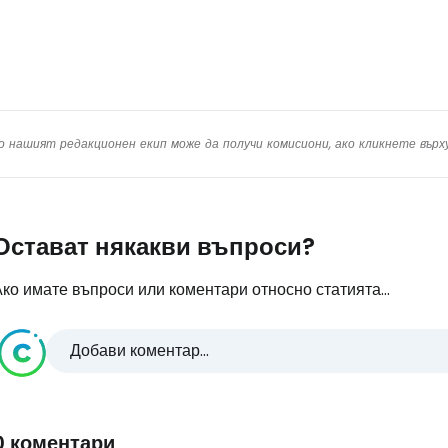
о нашият редакционен екип може да получи комисиони, ако кликнете вър
Остават някакви въпроси?
ко имате въпроси или коментари относно статията...
Добави коментар...
0 коментари