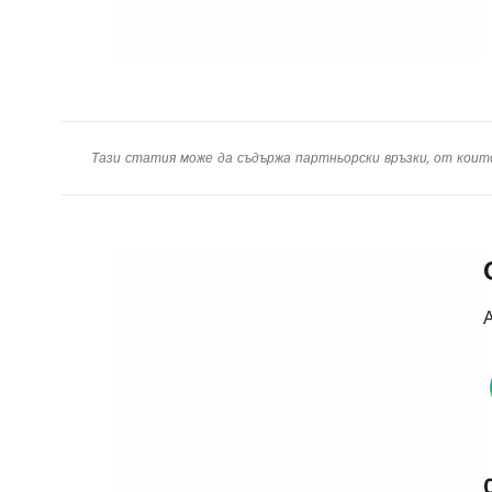
Тази статия може да съдържа партньорски връзки, от коит
А