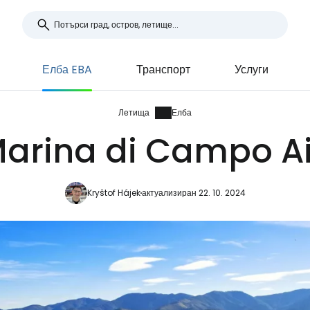
Елба EBA
Транспорт
Услуги
Летища
Елба
arina di Campo Ai
Kryštof Hájek
актуализиран 22. 10. 2024