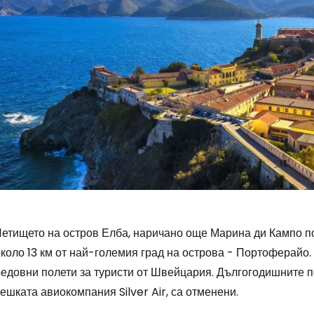
Летището на остров Елба, наричано още Марина ди Кампо по
около 13 км от най-големия град на острова - Портоферайо
редовни полети за туристи от Швейцария. Дългогодишните п
Влезте в Ce
ешката авиокомпания Silver Air, са отменени.