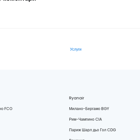
Услуги
Ryanair
но FCO
Милано-Бергамо BGY
Рим-Чампино CIA
Париж Шарл дьо Гол CDG