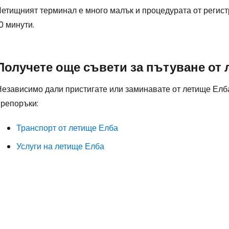
... световната общност на туристите
Летищният терминал е много малък и процедурата от регист
0 минути.
Пр
Получете още съвети за пътуване от
Про
Независимо дали пристигате или заминавате от летище Елба
препоръки:
Про
Транспорт от летище Елба
Услуги на летище Елба