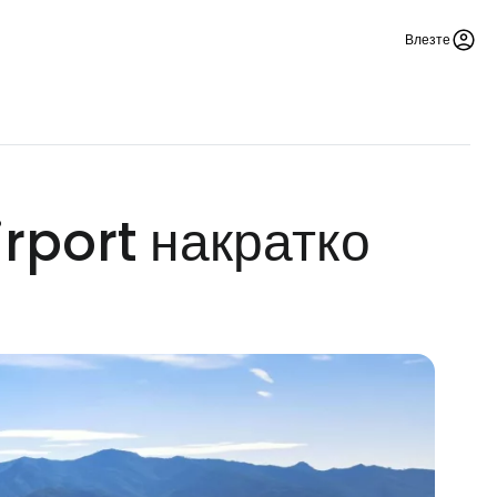
Влезте
rport накратко