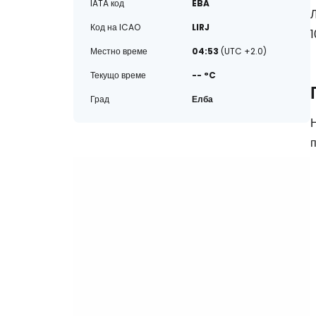
IATA код
EBA
Код на ICAO
LIRJ
1
Местно време
04:53
(UTC +2.0)
Текущо време
-- °C
Град
Елба