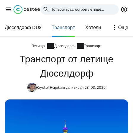
Дюселдорф DUS
Транспорт
Хотели
Още
Влезте в Cestee
... световната общност на туристите
Летища
Дюселдорф
Транспорт
Транспорт от летище
Продължете с Google
Дюселдорф
Kryštof Hájek
актуализиран 23. 03. 2026
Продължете с Facebook
Продължете с имейл