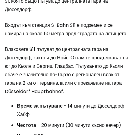
S1, която също пътува до централната гара на
Дюселдорф.
Входът към станция S-Bahn S11 е подземен и се
намира на около 50 метра пред сградата на летището.
Влаковете S11 пътуват до централната гара на
Дюселдорф, както и до Нойс. Оттам те продължават на
юг до Кьолн и Бергиш Гладбах. Пътуването до Кьолн
обаче е значително по-бързо с регионален влак от
гара на 2 км от терминала или с прекачване на гара
Düsseldorf Hauptbahnof.
Време за пътуване
- 14 минути до Дюселдорф
Хабф
Честота
- 20 минути (30 минути късно вечер)