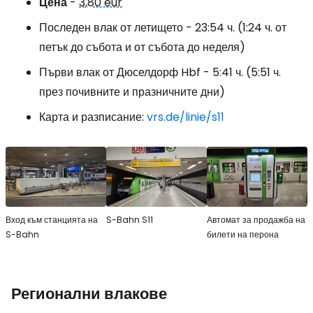
Цена
-
3,80 eur
Последен влак от летището - 23:54 ч. (1:24 ч. от
петък до събота и от събота до неделя)
Първи влак от Дюселдорф Hbf - 5:41 ч. (5:51 ч.
през почивните и празничните дни)
Карта и разписание:
vrs.de/linie/s11
Вход към станцията на
S-Bahn S11
Автомат за продажба на
S-Bahn
билети на перона
Регионални влакове