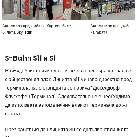
Автомат за продажба на
Хартиен билет
Автомати за продажба
билети, SkyTrain
на гарата
S-Bahn S11 и S1
Най-удобният начин да стигнете до центъра на града е
с обществения влак. Линията S11 минава директно пред
терминала, като станцията се нарича "Дюселдорф
Флугхафен Терминал". Следователно не е необходимо
да използвате автоматичния влак от терминала до жп
гарата.
През работния ден линията S11 се допълва от линията