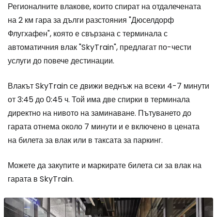
Регионалните влакове, които спират на отдалечената
на 2 км гара за дълги разстояния "Дюселдорф
Флугхафен", която е свързана с терминала с
автоматичния влак "SkyTrain", предлагат по-чести
услуги до повече дестинации.
Влакът SkyTrain се движи веднъж на всеки 4-7 минути
от 3:45 до 0:45 ч. Той има две спирки в терминала
директно на нивото на заминаване. Пътуването до
гарата отнема около 7 минути и е включено в цената
на билета за влак или в таксата за паркинг.
Можете да закупите и маркирате билета си за влак на
гарата в SkyTrain.