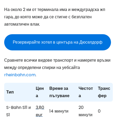
На около 2 км от терминала има и междуградска жп
гара, до която може да се стигне с безплатен
автоматичен влак.
Резервирайте хотел в центъра на Дюселдорф
Сравнете всички видове транспорт и намерете връзки
между определени спирки на уебсайта
rheinbahn.com
.
Цен
Време за
Честот
Транс
Тип
а
пътуване
а
фер
S-Bahn S11 и
3,80
20
14 минути
0
S1
eur
минути