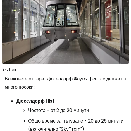
SkyTrain
Влаковете от гара "Дюселдорф Флугхафен" се движат в
много посоки:
Дюселдорф Hbf
Честота - от 2 до 20 минути
Общо време за пътуване - 20 до 25 минути
(включително "SkyTrain")