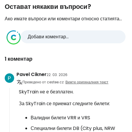
Остават някакви въпроси?
Ако имате въпроси или коментари относно статията...
Добави коментар...
1 коментар
Pavel Cikner
22. 03. 2026
Преведено от cestee.cz
Вижте оригиналния текст
SkyTrain не е безплатен.
За SkyTrain се приемат следните билети:
Валидни билети VRR и VRS
Специални билети DB (City plus, NRW