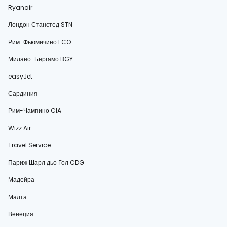
Ryanair
Лондон Станстед STN
Рим-Фьюмичино FCO
Милано-Бергамо BGY
easyJet
Сардиния
Рим-Чампино CIA
Wizz Air
Travel Service
Париж Шарл дьо Гол CDG
Мадейра
Малта
Венеция