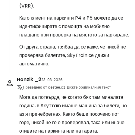
(VRR).
Като клиент на паркинги P4 и P5 можете да се
идентифицирате с помощта на мобилно
плащане при проверка на мястото за паркиране.
От друга страна, трябва да се каже, че никой не
проверява билетите, SkyTrain се движи
автоматично.
Honzik _2
23. 03. 2026
Преведено от cestee.cz
Вижте оригиналния текст
Мога да потвърдя, че когато бях там миналата
година, в SkyTrain имаше машина за билети, но
аз я пренебрегнах. Както беше посочено по-
горе, никой не го е проверявал, така или иначе
отивате на паркинга или на гарата.