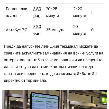
Регионални
3,80
20-25
2-20
1
влакове
eur
минути
минути
3,80
20
Автобус 721
35 минути
0
eur
минути
Преди да напуснете летищния терминал, можете да
сравните актуалните заминавания на всички услуги на
интерактивното табло за заминавания и да прецените
дали си струва да вземете автоматичния влак до
гарата или предпочитате да използвате S-Bahn S11
директно от терминала.