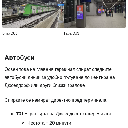
Влак DUS
Гара DUS
Автобуси
Освен това на главния терминал спират следните
автобусни линии за удобно пътуване до центъра на
Дюселдорф или други близки градове.
Спирките се намират директно пред терминала.
721
- центърът на Дюселдорф, север + изток
Честота - 20 минути