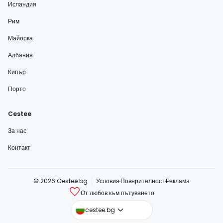
Исландия
Рим
Майорка
Албания
Кипър
Порто
Cestee
За нас
Контакт
© 2026 Cestee.bg
Условия
Поверителност
Реклама
От любов към пътуването
cestee.com
cestee.bg
cestee.sk