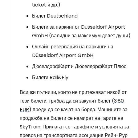
ticket и др.)
Билет Deutschland
Билети за паркинг от Düsseldorf Airport
GmbH (валидни за максимум девет души)
Онлайн резервация на паркинги на
Düsseldorf Airport GmbH
ДюселдорфКарт и ДюселдорфКарт Плюс
Билети Rail&Fly
Всички пътници, които не притежават някой от
тези билети, трябва да си закупят билет (
3,80
EUR
) преди да се качат на борда. Машините за
продажба на билети се намират на гарите на
SkyTrain. Прилагат се тарифите и условията за
превоз на транспортната асоциация Рейн-Рур