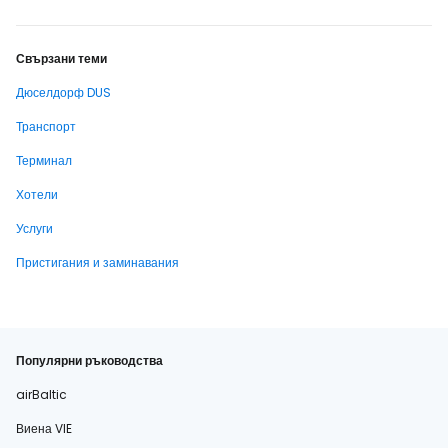
Свързани теми
Дюселдорф DUS
Транспорт
Терминал
Хотели
Услуги
Пристигания и заминавания
Популярни ръководства
airBaltic
Виена VIE