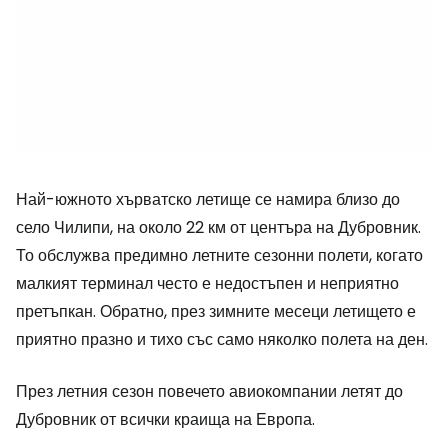
Най-южното хърватско летище се намира близо до
село Чилипи, на около 22 км от центъра на Дубровник.
То обслужва предимно летните сезонни полети, когато
малкият терминал често е недостъпен и неприятно
претъпкан. Обратно, през зимните месеци летището е
приятно празно и тихо със само няколко полета на ден.
През летния сезон повечето авиокомпании летят до
Дубровник от всички краища на Европа.