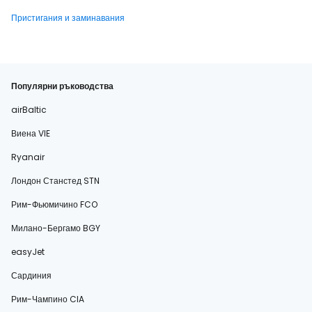
Пристигания и заминавания
Популярни ръководства
airBaltic
Виена VIE
Ryanair
Лондон Станстед STN
Рим-Фьюмичино FCO
Милано-Бергамо BGY
easyJet
Сардиния
Рим-Чампино CIA