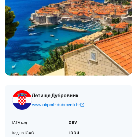
Летище Дубровник
www.airport-dubrovnik.hr
IATA код
DBV
Код на ICAO
LDDU