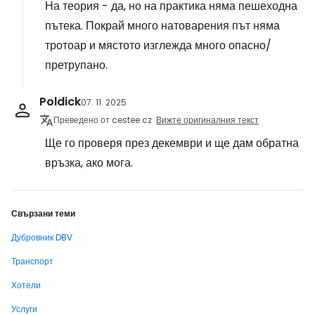
На теория - да, но на практика няма пешеходна
пътека. Покрай много натоварения път няма
тротоар и мястото изглежда много опасно/
претрупано.
Poldick
07. 11. 2025
Преведено от cestee.cz
Вижте оригиналния текст
Ще го проверя през декември и ще дам обратна
връзка, ако мога.
Свързани теми
Дубровник DBV
Транспорт
Хотели
Услуги