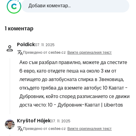
Добави коментар...
1 коментар
Poldick
07. 11. 2025
Преведено от cestee.cz
Вижте оригиналния текст
Ако съм разбрал правилно, можете да спестите
6 евро, като отидете пеша на около 3 км от
летището до автобусната спирка в Звековица,
откъдето трябва да вземете автобус 10 Кавтат -
Дубровник, който според разписанието се движи
доста често: 10 - Дубровник-Кавтат | Libertas
Kryštof Hájek
07. 11. 2025
Преведено от cestee.cz
Вижте оригиналния текст