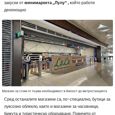
закуски от
минимаркета „Лулу“ ,
който работи
денонощно.
Магазин за стоки от първа необходимост в близост до метростанцията
Сред останалите магазини са, по-специално, бутици за
луксозно облекло, както и магазини за часовници,
бижута и туристическо оборудване. Повечето от