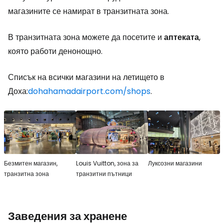
магазините се намират в транзитната зона.
В транзитната зона можете да посетите и
аптеката
,
която работи денонощно.
Списък на всички магазини на летището в
Доха:
dohahamadairport.com/shops
.
Безмитен магазин,
Louis Vuitton, зона за
Луксозни магазини
транзитна зона
транзитни пътници
Заведения за хранене