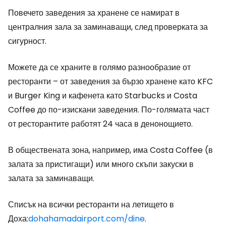
Повечето заведения за хранене се намират в
централния зала за заминаващи, след проверката за
сигурност.
Можете да се храните в голямо разнообразие от
ресторанти – от заведения за бързо хранене като KFC
и Burger King и кафенета като Starbucks и Costa
Coffee до по-изискани заведения. По-голямата част
от ресторантите работят 24 часа в денонощието.
В обществената зона, например, има Costa Coffee (в
залата за пристигащи) или много скъпи закуски в
залата за заминаващи.
Списък на всички ресторанти на летището в
Доха:
dohahamadairport.com/dine
.