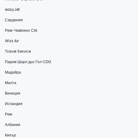
easyJet
Сардиния
Рим-Чампино CIA
Wizz Air
Travel Service
Париж Шарл дьо Гол CDG
Мадейра
Малта
Венеция
Исландия
Рим
Албания
Кипър