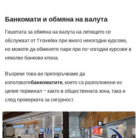
Банкомати и обмяна на валута
Гишетата за обмяна на валута на летището се
обслужват от Travelex при много неизгодни курсове,
но можете да обменяте пари при по-изгодни курсове в
няколко банкови клона.
Въпреки това ви препоръчваме да
използвате
банкоматите
, които са разположени из
целия терминал – както в обществената зона, така и
след проверката за сигурност.