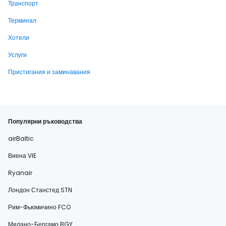
Транспорт
Терминал
Хотели
Услуги
Пристигания и заминавания
Популярни ръководства
airBaltic
Виена VIE
Ryanair
Лондон Станстед STN
Рим-Фьюмичино FCO
Милано-Бергамо BGY