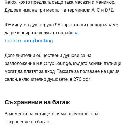
Relax, която предлага също така масажи и маникюр.
Душове има на три места – в терминали А, С и D/E.
10-минутен душ струва 95 кар, като ви препоръчваме
да резервирате услугата онлайн
на
berelax.com/booking
.
Допълнителни обществени душове са на
разположение и в Oryx Lounge, където всички пътници
могат да платят за вход. Таксата за ползване на целия
салон, включително душовете, е
270 qar
.
Съхранение на багаж
В момента на летището няма възможност за
съхранение на багаж.