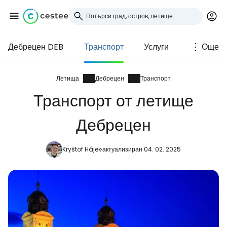
Дебрецен DEB
Транспорт
Услуги
Още
Влезте в Cestee
... световната общност на туристите
Летища
Дебрецен
Транспорт
Транспорт от летище
Продължете с Google
Дебрецен
Kryštof Hájek
актуализиран 04. 02. 2025
Продължете с Facebook
Продължете с имейл