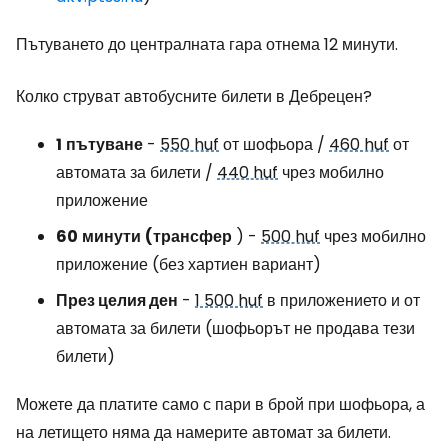
Пътуването до централната гара отнема 12 минути.
Колко струват автобусните билети в Дебрецен?
1
пътуване
-
550 huf
от шофьора /
460 huf
от
автомата за билети /
440 huf
чрез мобилно
приложение
60
минути
(трансфер
) -
500 huf
чрез мобилно
приложение (без хартиен вариант)
През целия ден
-
1 500 huf
в приложението и от
автомата за билети (шофьорът не продава тези
билети)
Можете да платите само с пари в брой при шофьора, а
на летището няма да намерите автомат за билети.