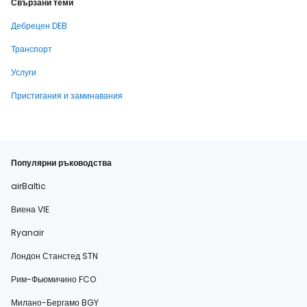
Свързани теми
Дебрецен DEB
Транспорт
Услуги
Пристигания и заминавания
Популярни ръководства
airBaltic
Виена VIE
Ryanair
Лондон Станстед STN
Рим-Фьюмичино FCO
Милано-Бергамо BGY