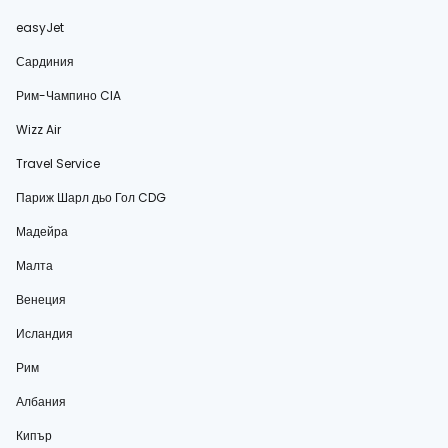
easyJet
Сардиния
Рим-Чампино CIA
Wizz Air
Travel Service
Париж Шарл дьо Гол CDG
Мадейра
Малта
Венеция
Исландия
Рим
Албания
Кипър