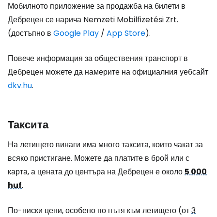
Мобилното приложение за продажба на билети в
Дебрецен се нарича Nemzeti Mobilfizetési Zrt.
(достъпно в
Google Play
/
App Store
).
Повече информация за обществения транспорт в
Дебрецен можете да намерите на официалния уебсайт
dkv.hu
.
Таксита
На летището винаги има много таксита, които чакат за
всяко пристигане. Можете да платите в брой или с
карта, а цената до центъра на Дебрецен е около
5 000
huf
.
По-ниски цени, особено по пътя към летището (от
3