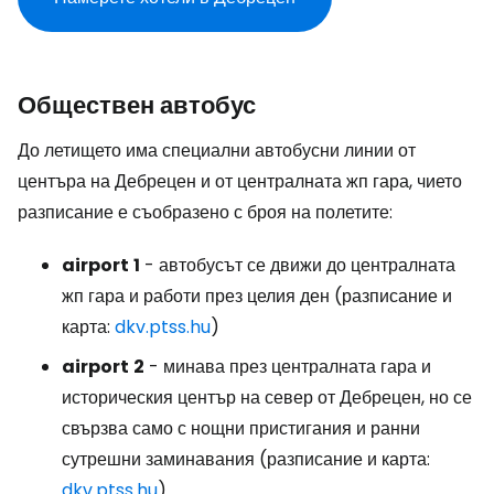
Обществен автобус
До летището има специални автобусни линии от
центъра на Дебрецен и от централната жп гара, чието
разписание е съобразено с броя на полетите:
airport
1
- автобусът се движи до централната
жп гара и работи през целия ден (разписание и
карта:
dkv.ptss.hu
)
airport
2
- минава през централната гара и
историческия център на север от Дебрецен, но се
свързва само с нощни пристигания и ранни
сутрешни заминавания (разписание и карта:
dkv.ptss.hu
)