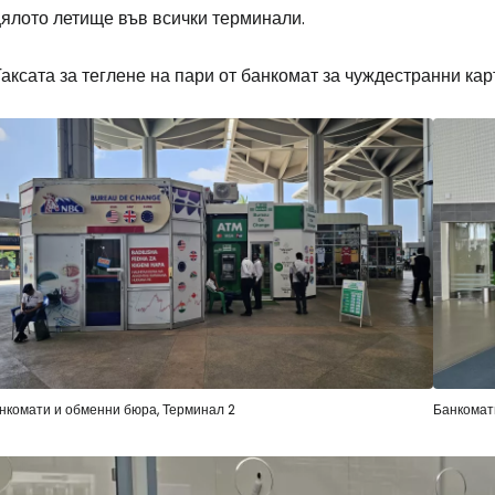
цялото летище във всички терминали.
аксата за теглене на пари от банкомат за чуждестранни карт
Влезте в Ce
... световната общност на туристите
Пр
Про
нкомати и обменни бюра, Терминал 2
Банкомат
Про