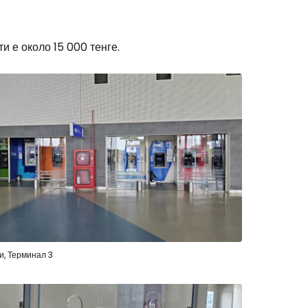
и е около 15 000 тенге.
stee
одължете с Google
дължете с Facebook
и, Терминал 3
дължете с имейл