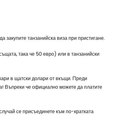
да закупите танзанийска виза при пристигане.
 същата, така че 50 евро) или в танзанийски
 пари в щатски долари от вкъщи. Преди
а! Въпреки че официално можете да платите
и случай се присъединете към по-кратката