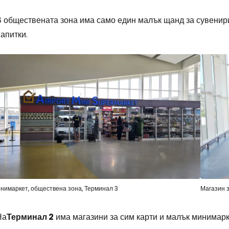
В обществената зона има само един малък щанд за сувенир
апитки.
нимаркет, обществена зона, Терминал 3
Магазин з
На
Терминал 2
има магазини за сим карти и малък минимарк