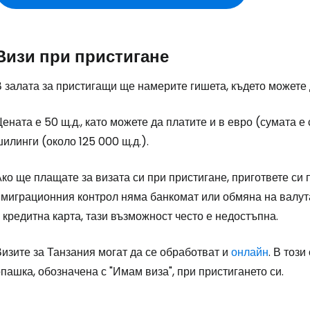
Визи при пристигане
 залата за пристигащи ще намерите гишета, където можете 
ената е 50 щ.д., като можете да платите и в евро (сумата е
илинги (около 125 000 щ.д.).
ко ще плащате за визата си при пристигане, пригответе си
имиграционния контрол няма банкомат или обмяна на валут
 кредитна карта, тази възможност често е недостъпна.
изите за Танзания могат да се обработват и
онлайн
. В тоз
пашка, обозначена с "Имам виза", при пристигането си.