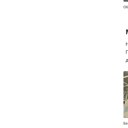
Об
П
д
Бе