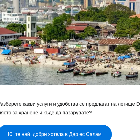
азберете какви услуги и удобства се предлагат на летище 
ясто за хранене и къде да пазарувате?
10-те най-добри хотела в Дар ес Салам